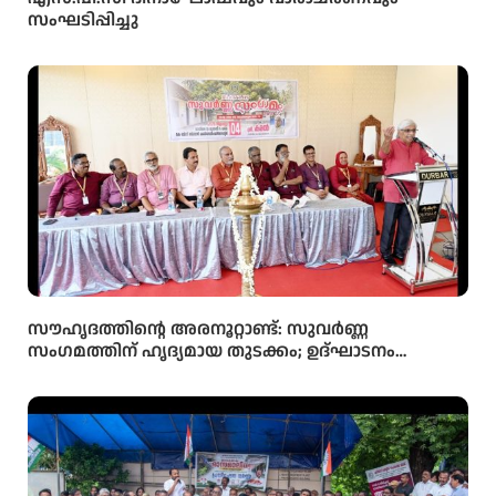
സംഘടിപ്പിച്ചു
സൗഹൃദത്തിന്റെ അരനൂറ്റാണ്ട്: സുവർണ്ണ
സംഗമത്തിന് ഹൃദ്യമായ തുടക്കം; ഉദ്ഘാടനം
സംവിധായകൻ കമൽ നിർവ്വഹിച്ചു.