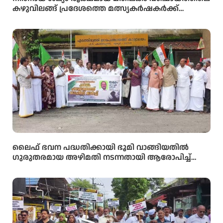
കഴുവിലങ്ങ് പ്രദേശത്തെ മത്സ്യകർഷകർക്ക്
ആശ്വാസമായി വനംവകുപ്പ് കുളങ്ങളിൽ കൂടുകൾ
സ്ഥാപിച്ചു.
ലൈഫ് ഭവന പദ്ധതിക്കായി ഭൂമി വാങ്ങിയതിൽ
ഗുരുതരമായ അഴിമതി നടന്നതായി ആരോപിച്ച്
വിജിലൻസ് അന്വേഷണം ആവശ്യപ്പെട്ട് യു.ഡി.എഫ്
പഞ്ചായത്ത് ഓഫീസിലേക്ക് പ്രതിഷേധ മാർച്ച്
നടത്തി