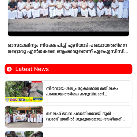
രാസമാലിന്യം നിക്ഷേപിച്ച് എറിയാട് പഞ്ചായത്തിനെ
മറ്റൊരു എൻമകജെ ആക്കരുതെന്ന് എഐസിസി
സെക്രട്ടറി ടി എൻ പ്രതാപൻ
Latest News
നീർനായ ശല്യം രൂക്ഷമായ മതിലകം
പഞ്ചായത്തിലെ കഴുവിലങ്ങ്
പ്രദേശത്തെ മത്സ്യകർഷകർക്ക്
ആശ്വാസമായി വനംവകുപ്പ് കുളങ്ങളിൽ
കൂടുകൾ സ്ഥാപിച്ചു.
ലൈഫ് ഭവന പദ്ധതിക്കായി ഭൂമി
വാങ്ങിയതിൽ ഗുരുതരമായ അഴിമതി
നടന്നതായി ആരോപിച്ച് വിജിലൻസ്
അന്വേഷണം ആവശ്യപ്പെട്ട് യു.ഡി.എഫ്
പഞ്ചായത്ത് ഓഫീസിലേക്ക് പ്രതിഷേധ