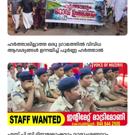
ഹർത്താലില്ലാത്ത ഒരു ഗ്രാമത്തിൽ വിവിധ
ആവശ്യങ്ങൾ ഉന്നയിച്ച് പൂർണ്ണ ഹർത്താൽ
എസ്.പി.സി ദിനാഘോഷവും വാരാചരണവും