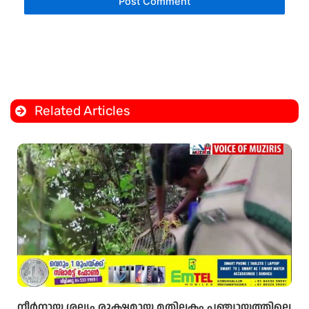
Related Articles
നീർനായ ശല്യം രൂക്ഷമായ മതിലകം പഞ്ചായത്തിലെ