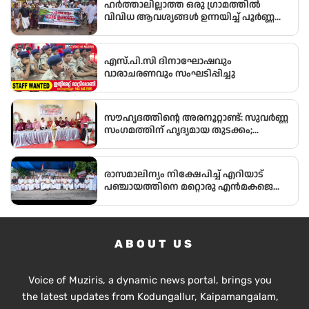
ഹർത്താലില്ലാത്ത ഒരു ഗ്രാമത്തിൽ
മാർച്ച് നടത്തി
വിവിധ ആവശ്യങ്ങൾ ഉന്നയിച്ച് പൂർണ്ണ
ഹർത്താൽ
എസ്.പി.സി ദിനാഘോഷവും
വാരാചരണവും സംഘടിപ്പിച്ചു
സൗഹൃദത്തിന്റെ അരനൂറ്റാണ്ട്: സുവർണ്ണ
സംഗമത്തിന് ഹൃദ്യമായ തുടക്കം;
ഉദ്ഘാടനം സംവിധായകൻ കമൽ
നിർവ്വഹിച്ചു.
രാസമാലിന്യം നിക്ഷേപിച്ച് എറിയാട്
പഞ്ചായത്തിനെ മറ്റൊരു എൻമകജെ
ആക്കരുതെന്ന് എഐസിസി സെക്രട്ടറി
ടി എൻ പ്രതാപൻ
ABOUT US
Voice of Muziris, a dynamic news portal, brings you
the latest updates from Kodungallur, Kaipamangalam,