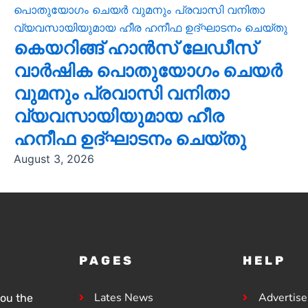
കെയറിങ്ങ് ഹാൻസ് ലേഡീസ്
വാർഷിക പൊതുയോഗം ചെയർ
വുമനും പ്രവാസി വനിതാ
വ്യവസായിയുമായ ഹീര
ഹനീഫ ഉദ്ഘാടനം ചെയ്തു
August 3, 2026
PAGES
HELP
Lates News
Advertis
you the