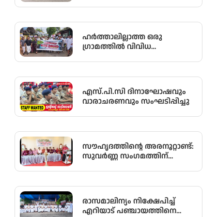
ഗുരുതരമായ അഴിമതി
നടന്നതായി ആരോപിച്ച്
വിജിലൻസ് അന്വേഷണം
ആവശ്യപ്പെട്ട് യു.ഡി.എഫ്
ഹർത്താലില്ലാത്ത ഒരു
പഞ്ചായത്ത് ഓഫീസിലേക്ക്
ഗ്രാമത്തിൽ വിവിധ
പ്രതിഷേധ മാർച്ച് നടത്തി
ആവശ്യങ്ങൾ ഉന്നയിച്ച് പൂർണ്ണ
ഹർത്താൽ
എസ്.പി.സി ദിനാഘോഷവും
വാരാചരണവും സംഘടിപ്പിച്ചു
സൗഹൃദത്തിന്റെ അരനൂറ്റാണ്ട്:
സുവർണ്ണ സംഗമത്തിന്
ഹൃദ്യമായ തുടക്കം; ഉദ്ഘാടനം
സംവിധായകൻ കമൽ
നിർവ്വഹിച്ചു.
രാസമാലിന്യം നിക്ഷേപിച്ച്
എറിയാട് പഞ്ചായത്തിനെ