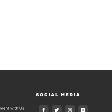
SOCIAL MEDIA
F
T
I
F
ement with Us
a
w
n
l