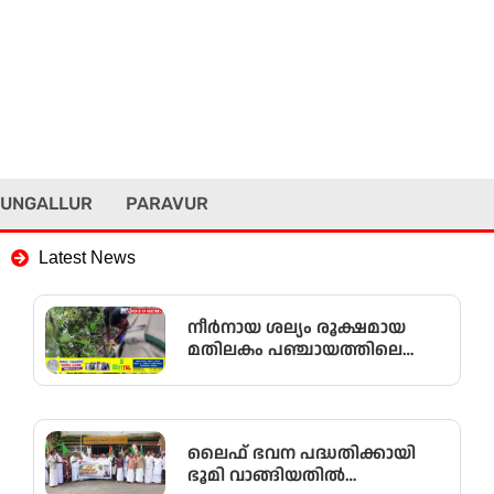
UNGALLUR
PARAVUR
Latest News
നീർനായ ശല്യം രൂക്ഷമായ
മതിലകം പഞ്ചായത്തിലെ
കഴുവിലങ്ങ് പ്രദേശത്തെ
മത്സ്യകർഷകർക്ക്
ആശ്വാസമായി വനംവകുപ്പ്
കുളങ്ങളിൽ കൂടുകൾ
ലൈഫ് ഭവന പദ്ധതിക്കായി
സ്ഥാപിച്ചു.
ഭൂമി വാങ്ങിയതിൽ