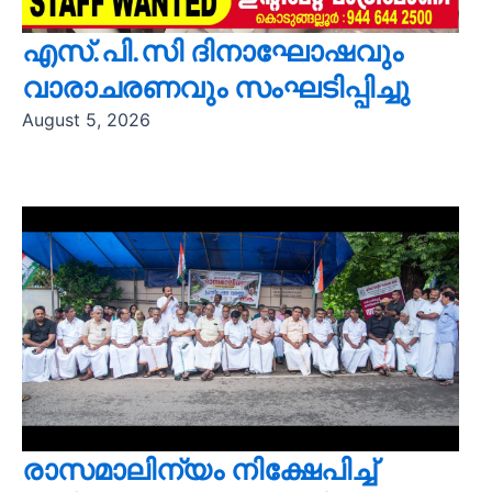
എസ്.പി.സി ദിനാഘോഷവും
വാരാചരണവും സംഘടിപ്പിച്ചു
August 5, 2026
രാസമാലിന്യം നിക്ഷേപിച്ച്