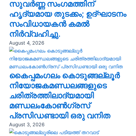
സുവർണ്ണ സംഗമത്തിന്
ഹൃദ്യമായ തുടക്കം; ഉദ്ഘാടനം
സംവിധായകൻ കമൽ
നിർവ്വഹിച്ചു.
August 4, 2026
കൈപ്പമംഗലം കൊടുങ്ങല്ലൂർ
നിയോജകമണ്ഡലങ്ങളുടെ
ചരിത്രത്തിലാദ്യമായി
മണ്ഡലംകോൺഗ്രസ്‌
പ്രസിഡണ്ടായി ഒരു വനിത
August 3, 2026