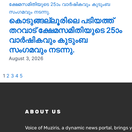
കൊടുങ്ങല്ലൂരിലെ പടിയത്ത്
തറവാട് ക്ഷേമസമിതിയുടെ 25ാം
വാർഷികവും കുടുംബ
സംഗമവും നടന്നു.
August 3, 2026
1
2
3
4
5
ABOUT US
Voice of Muziris, a dynamic news portal, brings 