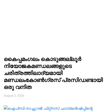
കൈപ്പമംഗലം കൊടുങ്ങല്ലൂർ
നിയോജകമണ്ഡലങ്ങളുടെ
ചരിത്രത്തിലാദ്യമായി
മണ്ഡലംകോൺഗ്രസ്‌ പ്രസിഡണ്ടായി
ഒരു വനിത
August 3, 2026