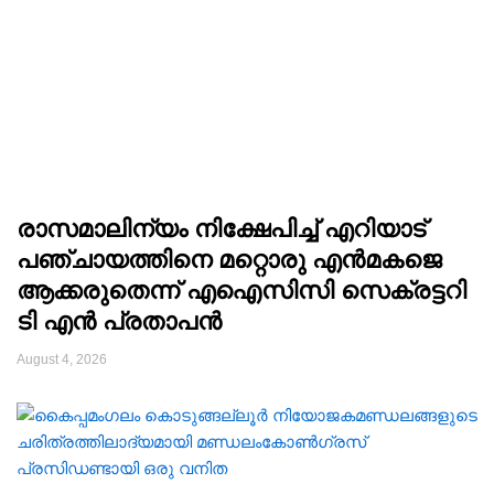
രാസമാലിന്യം നിക്ഷേപിച്ച് എറിയാട്
പഞ്ചായത്തിനെ മറ്റൊരു എൻമകജെ
ആക്കരുതെന്ന് എഐസിസി സെക്രട്ടറി
ടി എൻ പ്രതാപൻ
August 4, 2026