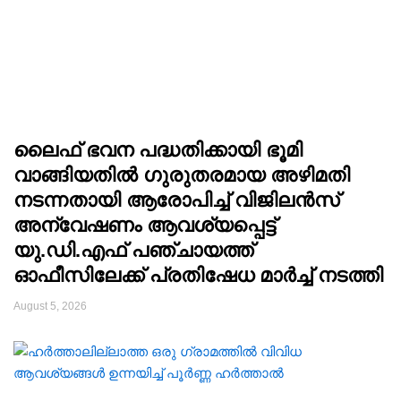
ലൈഫ് ഭവന പദ്ധതിക്കായി ഭൂമി
വാങ്ങിയതിൽ ഗുരുതരമായ അഴിമതി
നടന്നതായി ആരോപിച്ച് വിജിലൻസ്
അന്വേഷണം ആവശ്യപ്പെട്ട്
യു.ഡി.എഫ് പഞ്ചായത്ത്
ഓഫീസിലേക്ക് പ്രതിഷേധ മാർച്ച് നടത്തി
August 5, 2026