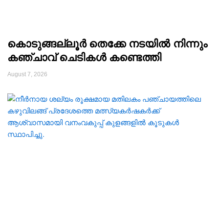
കൊടുങ്ങല്ലൂർ തെക്കേ നടയിൽ നിന്നും
കഞ്ചാവ് ചെടികൾ കണ്ടെത്തി
August 7, 2026