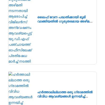
ലൈഫ് ഭവന പദ്ധതിക്കായി ഭൂമി
വാങ്ങിയതിൽ ഗുരുതരമായ അഴിമതി
നടന്നതായി ആരോപിച്ച് വിജിലൻസ്
അന്വേഷണം ആവശ്യപ്പെട്ട്
യു.ഡി.എഫ് പഞ്ചായത്ത്
ഓഫീസിലേക്ക് പ്രതിഷേധ മാർച്ച്
നടത്തി
ഹർത്താലില്ലാത്ത ഒരു ഗ്രാമത്തിൽ
വിവിധ ആവശ്യങ്ങൾ ഉന്നയിച്ച്
പൂർണ്ണ ഹർത്താൽ