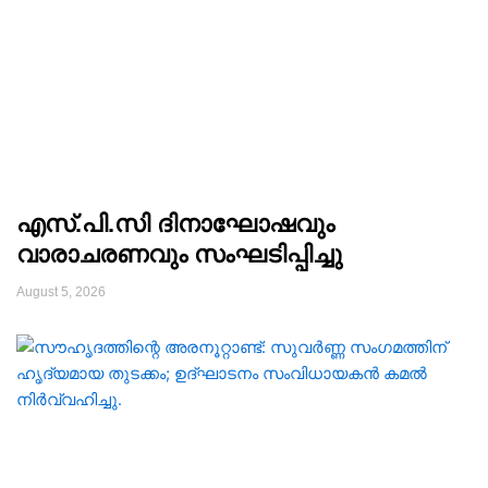
എസ്.പി.സി ദിനാഘോഷവും
വാരാചരണവും സംഘടിപ്പിച്ചു
August 5, 2026