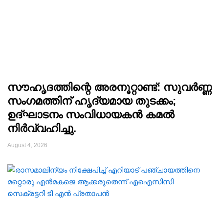
സൗഹൃദത്തിന്റെ അരനൂറ്റാണ്ട്: സുവർണ്ണ
സംഗമത്തിന് ഹൃദ്യമായ തുടക്കം;
ഉദ്ഘാടനം സംവിധായകൻ കമൽ
നിർവ്വഹിച്ചു.
August 4, 2026