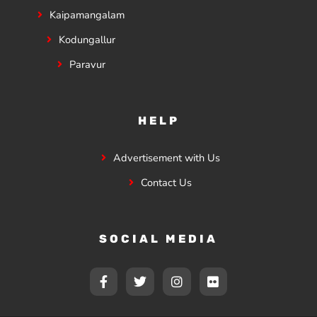
Kaipamangalam
Kodungallur
Paravur
HELP
Advertisement with Us
Contact Us
SOCIAL MEDIA
F
T
I
F
a
w
n
l
c
i
s
i
e
t
t
c