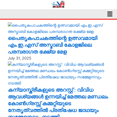
Skip
to
Men
content
പൈതൃകപാചകത്തിന്റെ ഉത്സവമായി
എം.ഇ.എസ് അസ്മാബി കോളജിലെ
പരമ്പരാഗത ഭക്ഷ്യ മേള
July 31, 2025
കന്യാസ്ത്രീകളുടെ അറസ്റ്റ് : വിവിധ
ആവശ്യങ്ങൾ ഉന്നയിച്ച് മേത്തല മണ്ഡലം
കോൺഗ്രസ്സ് കമ്മറ്റിയുടെ
നേതൃത്വത്തിൽ പ്രതിഷേധ ജാഥയും