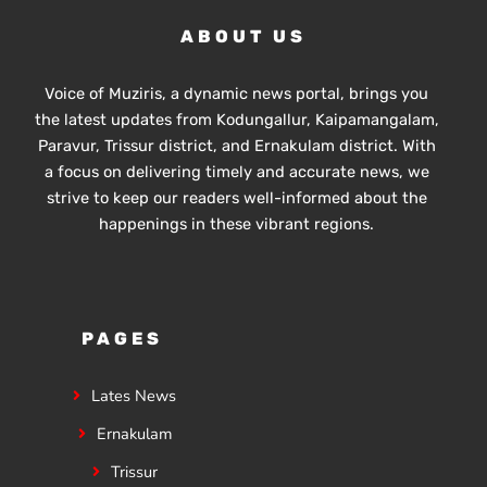
വിദ്യാഭ്യാസം സ്കൂൾ തലത്തിൽ തന്നെ
വിദ്യാർഥികൾക്ക് ലഭ്യമാക്കുകയാണ്
ABOUT US
സർക്കാരിന്റെ ലക്ഷ്യമെന്ന് സംസ്ഥാന
വിദ്യാഭ്യാസ മന്ത്രി അഡ്വ.എൻ.
ഷംസുദ്ദീൻ
Voice of Muziris, a dynamic news portal, brings you
the latest updates from Kodungallur, Kaipamangalam,
Paravur, Trissur district, and Ernakulam district. With
a focus on delivering timely and accurate news, we
strive to keep our readers well-informed about the
happenings in these vibrant regions.
PAGES
Lates News
Ernakulam
Trissur