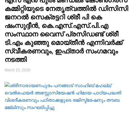
എസ് എൻ പുരം മണ്ഡലം കോൺഗ്രസ്
കമ്മിറ്റിയുടെ നേതൃത്വത്തിൽ ഡിസിസി
ജനറൽ സെക്രട്ടറി ശ്രീ പി കെ
ഷംസുദ്ദീൻ, കെ.എസ്.എസ്.പി.എ
സംസ്ഥാന വൈസ് പ്രസിഡണ്ട് ശ്രീ
ടി.എം കുഞ്ഞു മൊയ്തീൻ എന്നിവർക്ക്
സ്വീകരണവും, ഇഫ്താർ സംഗമവും
നടത്തി
March 15, 2026