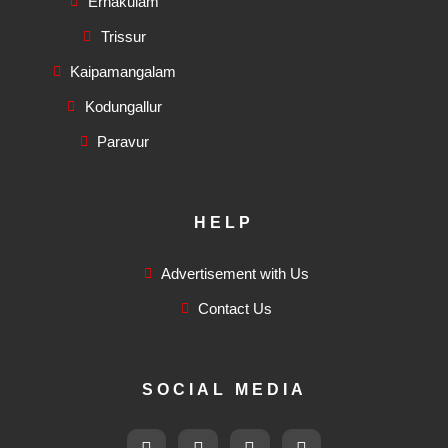
Ernakulam
Trissur
Kaipamangalam
Kodungallur
Paravur
HELP
Advertisement with Us
Contact Us
SOCIAL MEDIA
F
T
I
F