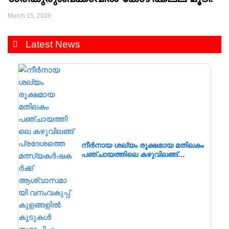
March 15, 2026
Latest News
നീർനായ ശല്യം രൂക്ഷമായ മതിലകം
പഞ്ചായത്തിലെ കഴുവിലങ്ങ്
പ്രദേശത്തെ മത്സ്യകർഷകർക്ക്
ആശ്വാസമായി വനംവകുപ്പ്
കുളങ്ങളിൽ കൂടുകൾ സ്ഥാപിച്ചു.