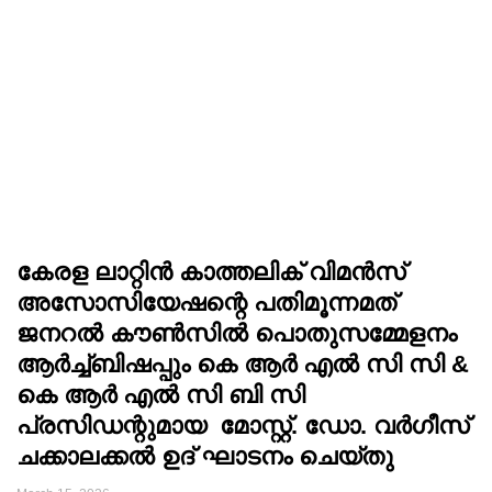
കേരള ലാറ്റിൻ കാത്തലിക് വിമൻസ്
അസോസിയേഷന്റെ പതിമൂന്നമത്
ജനറൽ കൗൺസിൽ പൊതുസമ്മേളനം
ആർച്ച്ബിഷപ്പും കെ ആർ എൽ സി സി &
കെ ആർ എൽ സി ബി സി
പ്രസിഡന്റുമായ മോസ്റ്റ്. ഡോ. വർഗീസ്
ചക്കാലക്കൽ ഉദ് ഘാടനം ചെയ്തു