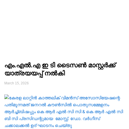
എം.എൽ.എ ഇ ടി ടൈസൺ മാസ്റ്റർക്ക്
യാത്രയയപ്പ് നൽകി
March 15, 2026