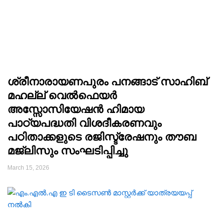
ശ്രീനാരായണപുരം പനങ്ങാട് സാഹിബ്
മഹല്ല് വെൽഫെയർ
അസ്സോസിയേഷൻ ഹിമായ
പാഠ്യപദ്ധതി വിശദീകരണവും
പഠിതാക്കളുടെ രജിസ്ട്രേഷനും തൗബ
മജ്‌ലിസും സംഘടിപ്പിച്ചു
March 15, 2026