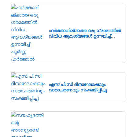
ഹർത്താലില്ലാത്ത ഒരു ഗ്രാമത്തിൽ
വിവിധ ആവശ്യങ്ങൾ ഉന്നയിച്ച്
പൂർണ്ണ ഹർത്താൽ
എസ്.പി.സി ദിനാഘോഷവും
വാരാചരണവും സംഘടിപ്പിച്ചു