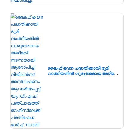
ലൈഫ് ഭവന പദ്ധതിക്കായി ഭൂമി
വാങ്ങിയതിൽ ഗുരുതരമായ അഴിമതി
നടന്നതായി ആരോപിച്ച് വിജിലൻസ്
അന്വേഷണം ആവശ്യപ്പെട്ട്
യു.ഡി.എഫ് പഞ്ചായത്ത്
ഓഫീസിലേക്ക് പ്രതിഷേധ മാർച്ച്
നടത്തി