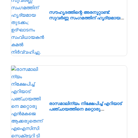
സൗഹൃദത്തിന്റെ അരനൂറ്റാണ്ട്:
സുവർണ്ണ സംഗമത്തിന് ഹൃദ്യമായ
തുടക്കം; ഉദ്ഘാടനം സംവിധായകൻ
കമൽ നിർവ്വഹിച്ചു.
രാസമാലിന്യം നിക്ഷേപിച്ച് എറിയാട്
പഞ്ചായത്തിനെ മറ്റൊരു
എൻമകജെ ആക്കരുതെന്ന്
എഐസിസി സെക്രട്ടറി ടി എൻ
പ്രതാപൻ