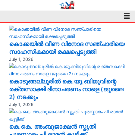
Skip
to
Men
content
കൊക്കയിൽ വീണ വിനോദ സഞ്ചാരിയെ
സാഹസികമായി രക്ഷപ്പെടുത്തി
July 1, 2026
കൊടുങ്ങല്ലൂരിൽ കെ.യു.ബിജുവിന്റെ
രക്തസാക്ഷി ദിനാചരണം നാളെ (ജൂലൈ
2) നടക്കും
July 1, 2026
കെ.കെ. അംബുജാക്ഷൻ സ്മൃതി
പുരസ്കാരം പി.രാമൻ കുട്ടിക്ക്