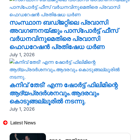
സംസ്ഥാന ബഡ്ജറ്റിലെ പ്രവാസി
അവഗണനയ്ക്കും പാസ്പോർട്ട് ഫീസ്
വർധനവിനുമെതിരെ പ്രവാസി
ഫെഡറേഷൻ പ്രതിഷേധ ധർണ
July 1, 2026
കനിവ് തേടി’ എന്ന ഷോർട്ട് ഫിലിമിന്റെ
ആദ്യപ്രദർശനവും.ആദരവും
കൊടുങ്ങല്ലൂരിൽ നടന്നു.
July 1, 2026
Latest News