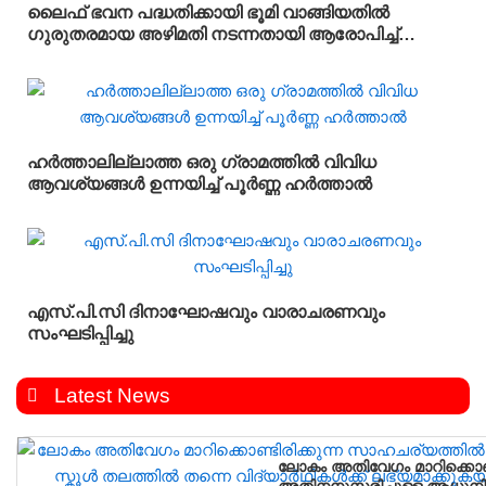
ലൈഫ് ഭവന പദ്ധതിക്കായി ഭൂമി വാങ്ങിയതിൽ
ഗുരുതരമായ അഴിമതി നടന്നതായി ആരോപിച്ച്
വിജിലൻസ് അന്വേഷണം ആവശ്യപ്പെട്ട് യു.ഡി.എഫ്
പഞ്ചായത്ത് ഓഫീസിലേക്ക് പ്രതിഷേധ മാർച്ച്
നടത്തി
ഹർത്താലില്ലാത്ത ഒരു ഗ്രാമത്തിൽ വിവിധ
ആവശ്യങ്ങൾ ഉന്നയിച്ച് പൂർണ്ണ ഹർത്താൽ
എസ്.പി.സി ദിനാഘോഷവും വാരാചരണവും
സംഘടിപ്പിച്ചു
Latest News
ലോകം അതിവേഗം മാറിക്കൊണ്
അതിനനുസരിച്ചുള്ള ആധുനിക