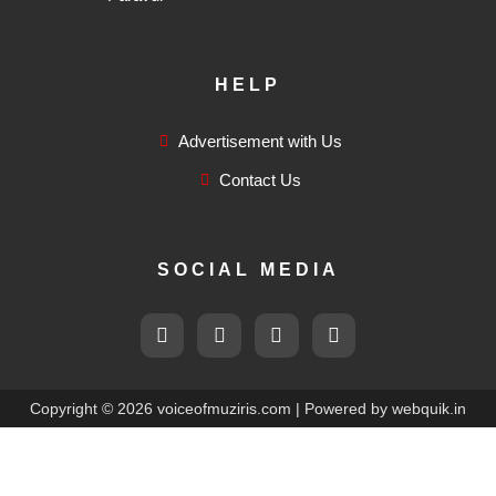
HELP
Advertisement with Us
Contact Us
SOCIAL MEDIA
F
T
I
F
a
w
n
l
c
i
s
i
e
t
t
c
b
t
a
k
Copyright © 2026 voiceofmuziris.com | Powered by
webquik.in
o
e
g
r
o
r
r
k
a
-
m