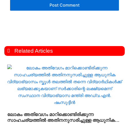
Related Articles
ലോകം അതിവേഗം മാറിക്കൊണ്ടിരിക്കുന്ന
സാഹചര്യത്തിൽ അതിനനുസരിച്ചുള്ള ആധുനിക
വിദ്യാഭ്യാസം സ്കൂൾ തലത്തിൽ തന്നെ