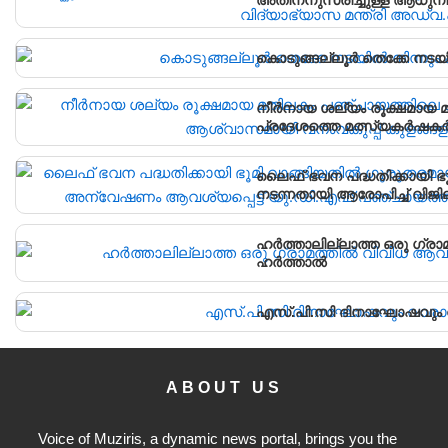
വിദ്യാർഥികൾക്ക് ലഭ്യമാക്
വിദ്യാഭ്യാസ മന്ത്രി അഡ്വ
കൊടുങ്ങല്ലൂർ തെക്കേ നടയി
നീർനായ ശല്യം രൂക്ഷമായ മ
പ്രദേശത്തെ മത്സ്യകർഷകർക
കൂടുകൾ സ്ഥാപിച്ചു.
ലൈഫ് ഭവന പദ്ധതിക്കായി ഭ
നടന്നതായി ആരോപിച്ച് വിജ
പഞ്ചായത്ത് ഓഫീസിലേക്ക് പ്
ഹർത്താലില്ലാത്ത ഒരു ഗ്രാ
ഹർത്താൽ
എസ്.പി.സി ദിനാഘോഷവും വ
ABOUT US
Voice of Muziris, a dynamic news portal, brings you the