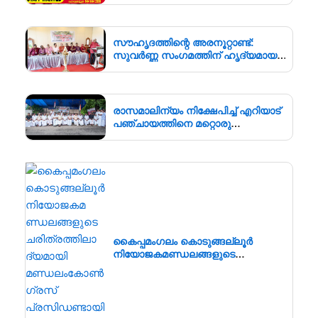
സൗഹൃദത്തിന്റെ അരനൂറ്റാണ്ട്:
സുവർണ്ണ സംഗമത്തിന് ഹൃദ്യമായ
തുടക്കം; ഉദ്ഘാടനം സംവിധായകൻ
കമൽ നിർവ്വഹിച്ചു.
രാസമാലിന്യം നിക്ഷേപിച്ച് എറിയാട്
പഞ്ചായത്തിനെ മറ്റൊരു
എൻമകജെ ആക്കരുതെന്ന്
എഐസിസി സെക്രട്ടറി ടി എൻ
പ്രതാപൻ
കൈപ്പമംഗലം കൊടുങ്ങല്ലൂർ
നിയോജകമണ്ഡലങ്ങളുടെ
ചരിത്രത്തിലാദ്യമായി
മണ്ഡലംകോൺഗ്രസ്‌
പ്രസിഡണ്ടായി ഒരു വനിത