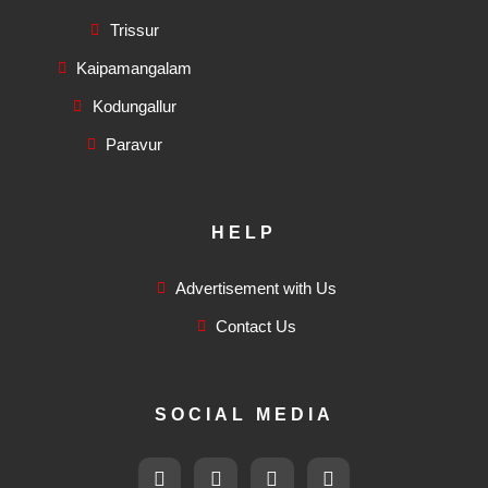
Trissur
Kaipamangalam
Kodungallur
Paravur
HELP
Advertisement with Us
Contact Us
SOCIAL MEDIA
F
T
I
F
a
w
n
l