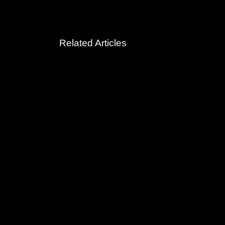
Related Articles