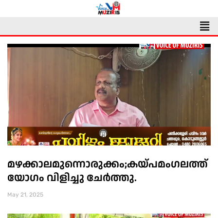
Skip
to
Men
content
മഴക്കാലമുന്നൊരുക്കം;കയ്പമംഗലത്ത്
യോഗം വിളിച്ചു ചേർത്തു.
May 21, 2025