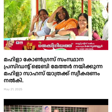
മഹിളാ കോൺഗ്രസ് സംസ്ഥാന
പ്രസിഡൻ്റ് ജെബി മേത്തർ നയിക്കുന്ന
മഹിളാ സാഹസ് യാത്രക്ക് സ്വീകരണം
നൽകി.
May 21, 2025