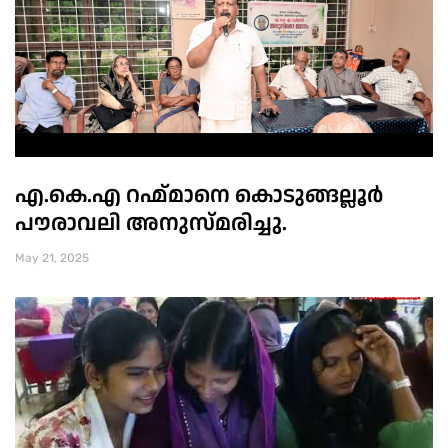
എ.കെ.എ റഹ്മ്മാനെ കൊടുങ്ങല്ലൂർ
പൗരാവലി അനുസ്മരിച്ചു.
May 21, 2025