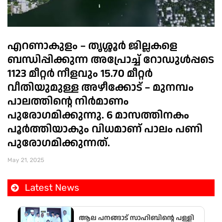
എറണാകുളം – തൃശ്ശൂർ ജില്ലകളെ
ബന്ധിപ്പിക്കുന്ന അപ്രോച്ച് റോഡുൾപ്പടെ
1123 മീറ്റർ നീളവും 15.70 മീറ്റർ
വീതിയുമുള്ള അഴീക്കോട് – മുനമ്പം
പാലത്തിന്റെ നിർമാണം
പുരോഗമിക്കുന്നു. 6 മാസത്തിനകം
പൂർത്തിയാകും വിധമാണ് പാലം പണി
പുരോഗമിക്കുന്നത്.
May 21, 2025
Latest News
ആല പനങ്ങാട് സാഹിബിൻ്റെ പള്ളി