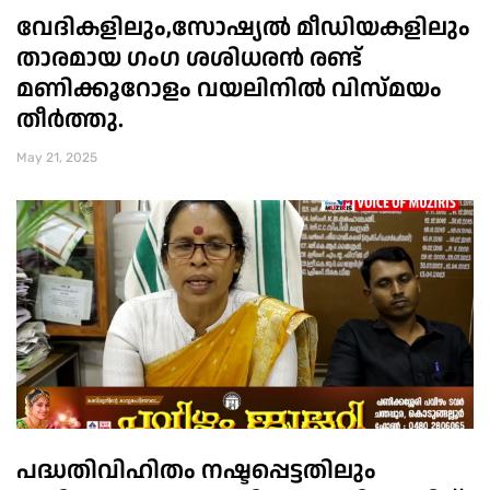
വേദികളിലും,സോഷ്യൽ മീഡിയകളിലും
താരമായ ഗംഗ ശശിധരൻ രണ്ട്
മണിക്കൂറോളം വയലിനിൽ വിസ്മയം
തീർത്തു.
May 21, 2025
പദ്ധതിവിഹിതം നഷ്ടപ്പെട്ടതിലും