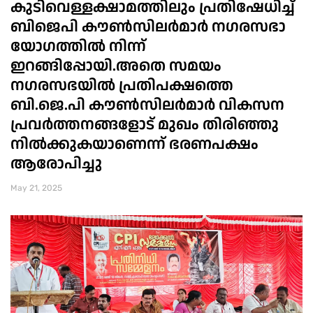
കുടിവെള്ളക്ഷാമത്തിലും പ്രതിഷേധിച്ച്
ബിജെപി കൗൺസിലർമാർ നഗരസഭാ
യോഗത്തിൽ നിന്ന്
ഇറങ്ങിപ്പോയി.അതെ സമയം
നഗരസഭയിൽ പ്രതിപക്ഷത്തെ
ബി.ജെ.പി കൗൺസിലർമാർ വികസന
പ്രവർത്തനങ്ങളോട് മുഖം തിരിഞ്ഞു
നിൽക്കുകയാണെന്ന് ഭരണപക്ഷം
ആരോപിച്ചു
May 21, 2025