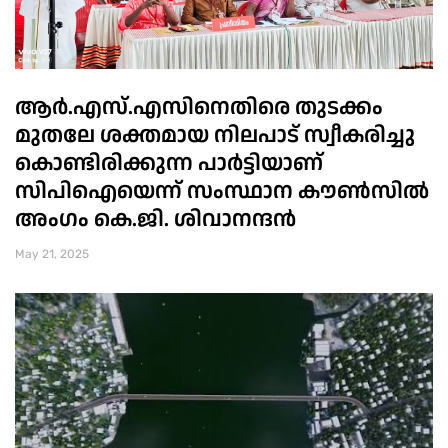
ആർ.എസ്.എസിനെതിരെ തുടക്കം
മുതലേ ശക്തമായ നിലപാട് സ്വീകരിച്ചു
കൊണ്ടിരിക്കുന്ന പാർട്ടിയാണ്
സിപിഐയെന്ന് സംസ്ഥാന കൗൺസിൽ
അംഗം കെ.ജി. ശിവാനന്ദൻ
May 21, 2025