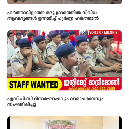
ഹർത്താലില്ലാത്ത ഒരു ഗ്രാമത്തിൽ വിവിധ
ആവശ്യങ്ങൾ ഉന്നയിച്ച് പൂർണ്ണ ഹർത്താൽ
എസ്.പി.സി ദിനാഘോഷവും വാരാചരണവും
സംഘടിപ്പിച്ചു