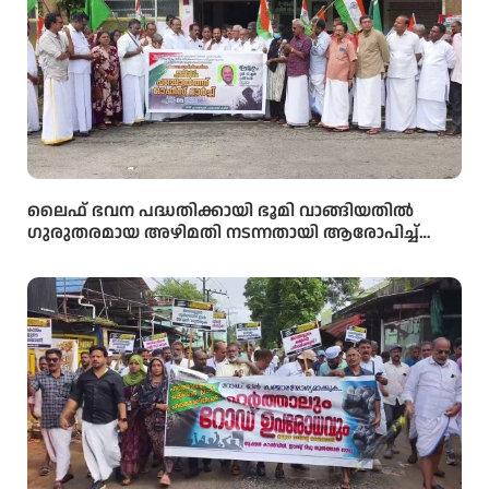
ലൈഫ് ഭവന പദ്ധതിക്കായി ഭൂമി വാങ്ങിയതിൽ
ഗുരുതരമായ അഴിമതി നടന്നതായി ആരോപിച്ച്
വിജിലൻസ് അന്വേഷണം ആവശ്യപ്പെട്ട് യു.ഡി.എഫ്
പഞ്ചായത്ത് ഓഫീസിലേക്ക് പ്രതിഷേധ മാർച്ച്
നടത്തി