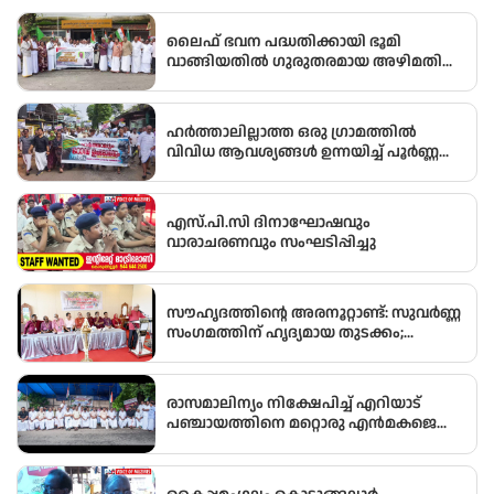
ലൈഫ് ഭവന പദ്ധതിക്കായി ഭൂമി
വാങ്ങിയതിൽ ഗുരുതരമായ അഴിമതി
നടന്നതായി ആരോപിച്ച് വിജിലൻസ്
അന്വേഷണം ആവശ്യപ്പെട്ട് യു.ഡി.എഫ്
പഞ്ചായത്ത് ഓഫീസിലേക്ക് പ്രതിഷേധ
ഹർത്താലില്ലാത്ത ഒരു ഗ്രാമത്തിൽ
മാർച്ച് നടത്തി
വിവിധ ആവശ്യങ്ങൾ ഉന്നയിച്ച് പൂർണ്ണ
ഹർത്താൽ
എസ്.പി.സി ദിനാഘോഷവും
വാരാചരണവും സംഘടിപ്പിച്ചു
സൗഹൃദത്തിന്റെ അരനൂറ്റാണ്ട്: സുവർണ്ണ
സംഗമത്തിന് ഹൃദ്യമായ തുടക്കം;
ഉദ്ഘാടനം സംവിധായകൻ കമൽ
നിർവ്വഹിച്ചു.
രാസമാലിന്യം നിക്ഷേപിച്ച് എറിയാട്
പഞ്ചായത്തിനെ മറ്റൊരു എൻമകജെ
ആക്കരുതെന്ന് എഐസിസി സെക്രട്ടറി
ടി എൻ പ്രതാപൻ