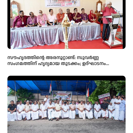
സൗഹൃദത്തിന്റെ അരനൂറ്റാണ്ട്: സുവർണ്ണ
സംഗമത്തിന് ഹൃദ്യമായ തുടക്കം; ഉദ്ഘാടനം
സംവിധായകൻ കമൽ നിർവ്വഹിച്ചു.