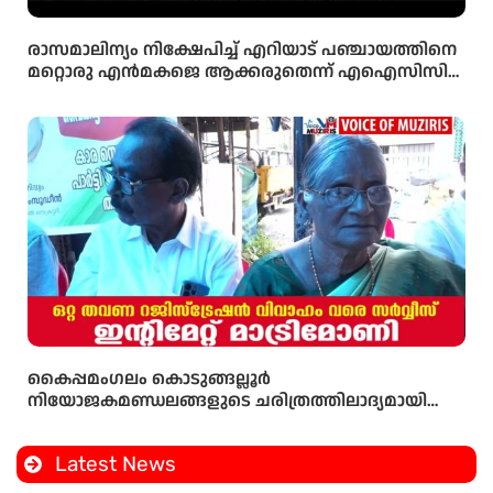
രാസമാലിന്യം നിക്ഷേപിച്ച് എറിയാട് പഞ്ചായത്തിനെ
മറ്റൊരു എൻമകജെ ആക്കരുതെന്ന് എഐസിസി
സെക്രട്ടറി ടി എൻ പ്രതാപൻ
കൈപ്പമംഗലം കൊടുങ്ങല്ലൂർ
നിയോജകമണ്ഡലങ്ങളുടെ ചരിത്രത്തിലാദ്യമായി
മണ്ഡലംകോൺഗ്രസ്‌ പ്രസിഡണ്ടായി ഒരു വനിത
Latest News