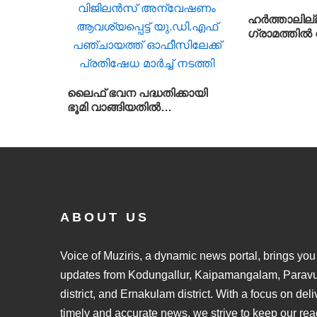
സംസ്ഥാന വിദ്യാഭ്യാസ
ഹർത്താലില്
മന്ത്രി അഡ്വ.എൻ.
ഗ്രാമത്തിൽ
ഷംസുദ്ദീൻ
ആവശ്യങ്ങൾ ഉ
പൂർണ്ണ ഹർ
ലൈഫ് ഭവന പദ്ധതിക്കായി
ഭൂമി വാങ്ങിയതിൽ
ഗുരുതരമായ അഴിമതി
നടന്നതായി ആരോപിച്ച്
വിജിലൻസ് അന്വേഷണം
ആവശ്യപ്പെട്ട് യു.ഡി.എഫ്
പഞ്ചായത്ത് ഓഫീസിലേക്ക്
പ്രതിഷേധ മാർച്ച് നടത്തി
ABOUT US
Voice of Muziris, a dynamic news portal, brings you 
updates from Kodungallur, Kaipamangalam, Paravur
district, and Ernakulam district. With a focus on deli
timely and accurate news, we strive to keep our rea