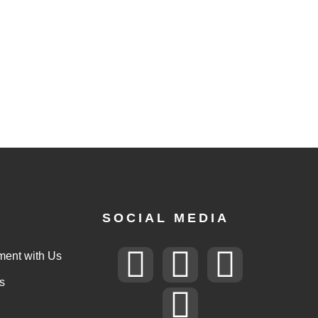
SOCIAL MEDIA
F
T
F
I
ment with Us
s
a
w
l
n