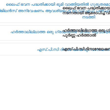
ലൈഫ് ഭവന പദ്ധതിക്കായ
നടന്നതായി ആരോപിച്ച് 
യു.ഡി.എഫ് പഞ്ചായത്ത് 
ഹർത്താലില്ലാത്ത ഒരു ഗ
പൂർണ്ണ ഹർത്താൽ
എസ്.പി.സി ദിനാഘോഷവും