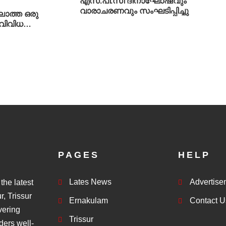
എസ്.പി.സി ദിനാഘോഷവും
വാരാചരണവും സംഘടിപ്പിച്ചു
ലാത്ത ഒരു
 വിവിധ
ന്നയിച്ച്
ത്താൽ
PAGES
HELP
Lates News
Advertise
the latest
, Trissur
Ernakulam
Contact U
vering
Trissur
ders well-