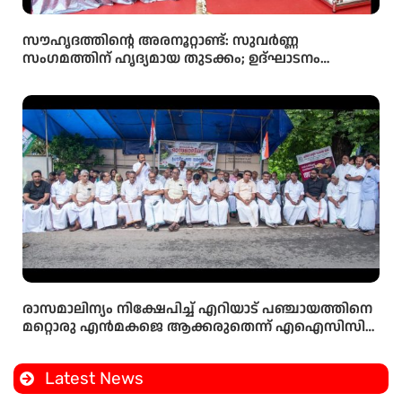
സൗഹൃദത്തിന്റെ അരനൂറ്റാണ്ട്: സുവർണ്ണ
സംഗമത്തിന് ഹൃദ്യമായ തുടക്കം; ഉദ്ഘാടനം
സംവിധായകൻ കമൽ നിർവ്വഹിച്ചു.
രാസമാലിന്യം നിക്ഷേപിച്ച് എറിയാട് പഞ്ചായത്തിനെ
മറ്റൊരു എൻമകജെ ആക്കരുതെന്ന് എഐസിസി
സെക്രട്ടറി ടി എൻ പ്രതാപൻ
Latest News