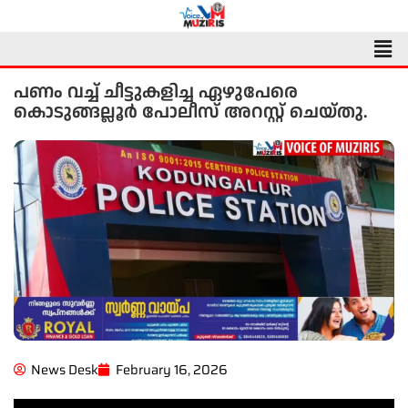
Skip
to
Men
content
പണം വച്ച് ചീട്ടുകളിച്ച ഏഴുപേരെ
കൊടുങ്ങല്ലൂർ പോലീസ് അറസ്റ്റ് ചെയ്തു.
News Desk
February 16, 2026