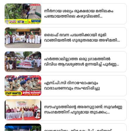
നീർനായ ശല്യം രൂക്ഷമായ മതിലകം
പഞ്ചായത്തിലെ കഴുവിലങ്ങ്
പ്രദേശത്തെ മത്സ്യകർഷകർക്ക്
ആശ്വാസമായി വനംവകുപ്പ് കുളങ്ങളിൽ
കൂടുകൾ സ്ഥാപിച്ചു.
ലൈഫ് ഭവന പദ്ധതിക്കായി ഭൂമി
വാങ്ങിയതിൽ ഗുരുതരമായ അഴിമതി
നടന്നതായി ആരോപിച്ച് വിജിലൻസ്
അന്വേഷണം ആവശ്യപ്പെട്ട് യു.ഡി.എഫ്
പഞ്ചായത്ത് ഓഫീസിലേക്ക് പ്രതിഷേധ
ഹർത്താലില്ലാത്ത ഒരു ഗ്രാമത്തിൽ
മാർച്ച് നടത്തി
വിവിധ ആവശ്യങ്ങൾ ഉന്നയിച്ച് പൂർണ്ണ
ഹർത്താൽ
എസ്.പി.സി ദിനാഘോഷവും
വാരാചരണവും സംഘടിപ്പിച്ചു
സൗഹൃദത്തിന്റെ അരനൂറ്റാണ്ട്: സുവർണ്ണ
സംഗമത്തിന് ഹൃദ്യമായ തുടക്കം;
ഉദ്ഘാടനം സംവിധായകൻ കമൽ
നിർവ്വഹിച്ചു.