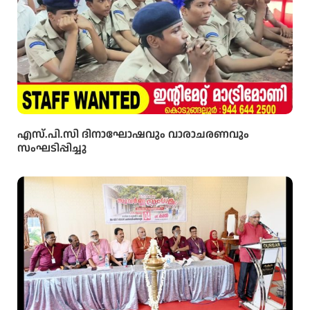
എസ്.പി.സി ദിനാഘോഷവും വാരാചരണവും
സംഘടിപ്പിച്ചു