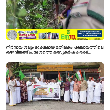
നീർനായ ശല്യം രൂക്ഷമായ മതിലകം പഞ്ചായത്തിലെ
കഴുവിലങ്ങ് പ്രദേശത്തെ മത്സ്യകർഷകർക്ക്
ആശ്വാസമായി വനംവകുപ്പ് കുളങ്ങളിൽ കൂടുകൾ
സ്ഥാപിച്ചു.