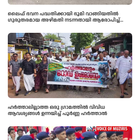
ലൈഫ് ഭവന പദ്ധതിക്കായി ഭൂമി വാങ്ങിയതിൽ
ഗുരുതരമായ അഴിമതി നടന്നതായി ആരോപിച്ച്
വിജിലൻസ് അന്വേഷണം ആവശ്യപ്പെട്ട് യു.ഡി.എഫ്
പഞ്ചായത്ത് ഓഫീസിലേക്ക് പ്രതിഷേധ മാർച്ച്
നടത്തി
ഹർത്താലില്ലാത്ത ഒരു ഗ്രാമത്തിൽ വിവിധ
ആവശ്യങ്ങൾ ഉന്നയിച്ച് പൂർണ്ണ ഹർത്താൽ