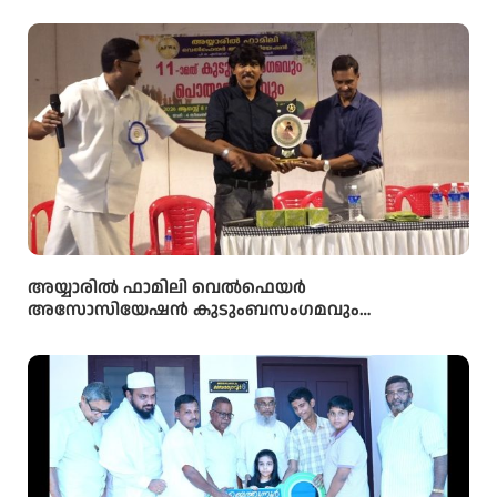
അയ്യാരിൽ ഫാമിലി വെൽഫെയർ
അസോസിയേഷൻ കുടുംബസംഗമവും
പൊതുയോഗവും നടന്നു