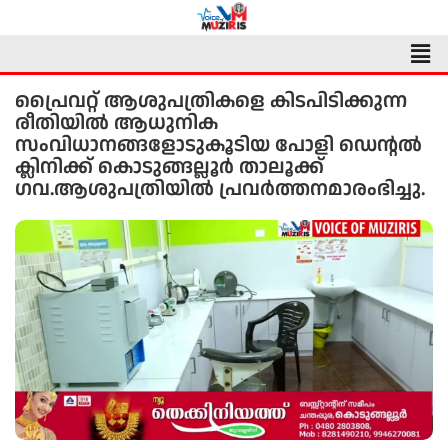
Skip
to
Men
content
പ്രൈവറ്റ് ആശുപത്രികളെ കിടപിടിക്കുന്ന
രീതിയിൽ ആധുനിക
സംവിധാനങ്ങളോടുകൂടിയ പോളി ഡെൻ്റൽ
ക്ലിനിക്ക് കൊടുങ്ങല്ലൂർ താലൂക്ക്
ഗവ.ആശുപത്രിയിൽ പ്രവർത്തനമാരംഭിച്ചു.