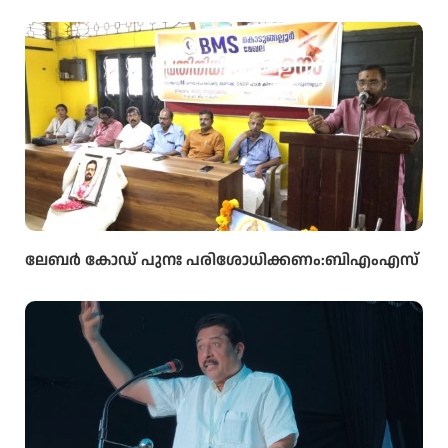
ഹാർട്ട് കെയറിൻ്റെ നവീകരിച്ച കാത്ത് ലാബിൻ്റെ
ഉദ്ഘാടനം മന്ത്രി ഒ ജെ ജനീഷ് നിർവ്വഹിച്ചു.
ലേബർ കോഡ് പുനഃ പരിശോധിക്കണം:ബിഎംഎസ്