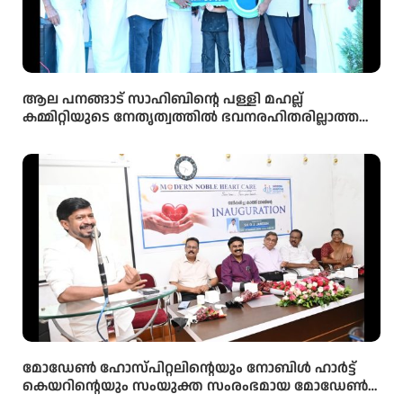
ആല പനങ്ങാട് സാഹിബിൻ്റെ പള്ളി മഹല്ല്
കമ്മിറ്റിയുടെ നേതൃത്വത്തിൽ ഭവനരഹിതരില്ലാത്ത
മഹല്ല് ബൈത്തുനൂർ പാർപ്പിട പദ്ധതിയിലെ 5-ാം
മത്തെ വീടിൻ്റെ താക്കോൽ ദാനം നടന്നു
മോഡേൺ ഹോസ്‌പിറ്റലിന്റെയും നോബിൾ ഹാർട്ട്
കെയറിന്റെയും സംയുക്ത സംരംഭമായ മോഡേൺ