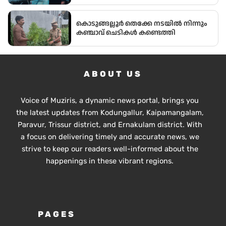
അതിനനുസരിച്ചുള്ള ആധുനിക
വിദ്യാഭ്യാസം സ്കൂൾ തലത്തിൽ തന്നെ
വിദ്യാർഥികൾക്ക് ലഭ്യമാക്കുകയാണ്
കൊടുങ്ങല്ലൂർ തെക്കേ നടയിൽ നിന്നും
സർക്കാരിന്റെ ലക്ഷ്യമെന്ന് സംസ്ഥാന
കഞ്ചാവ് ചെടികൾ കണ്ടെത്തി
വിദ്യാഭ്യാസ മന്ത്രി അഡ്വ.എൻ. ഷംസുദ്ദീൻ
ABOUT US
Voice of Muziris, a dynamic news portal, brings you
the latest updates from Kodungallur, Kaipamangalam,
Paravur, Trissur district, and Ernakulam district. With
a focus on delivering timely and accurate news, we
strive to keep our readers well-informed about the
happenings in these vibrant regions.
PAGES