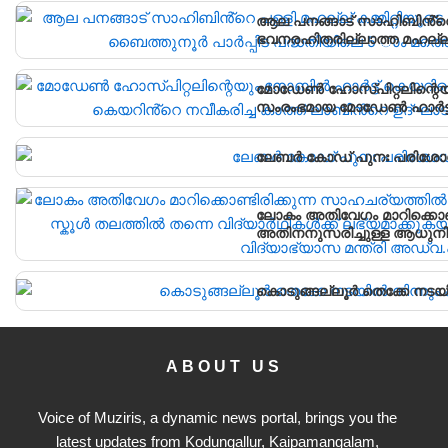
ആല പനങ്ങാട് സാഹിബിൻ്റെ പ
ഭവനരഹിതരില്ലാത്ത മഹല്ല് 
വീടിൻ്റെ താക്കോൽ ദാനം നട
മോഡേൺ ഹോസ്‌പിറ്റലിന്റെയ
സംരംഭമായ മോഡേൺ ഹാർട്ട് 
ലേബർ കോഡ് പുനഃ പരിശോ
ലോകം അതിവേഗം മാറിക്കൊണ്
അതിനനുസരിച്ചുള്ള ആധുനിക
വിദ്യാർഥികൾക്ക് ലഭ്യമാക്
വിദ്യാഭ്യാസ മന്ത്രി അഡ്വ
കൊടുങ്ങല്ലൂർ തെക്കേ നടയി
ABOUT US
Voice of Muziris, a dynamic news portal, brings you the
latest updates from Kodungallur, Kaipamangalam,