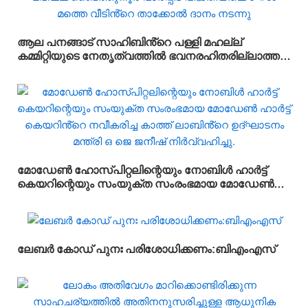
ആല പനങ്ങാട് സാഹിബിൻ്റെ പള്ളി മഹല്ല്
കമ്മിറ്റിയുടെ നേതൃത്വത്തിൽ ഭവനരഹിതരില്ലാത്ത
മഹല്ല് ബൈത്തുനൂർ പാർപ്പിട പദ്ധതിയിലെ 5-ാം
മത്തെ വീടിൻ്റെ താക്കോൽ ദാനം നടന്നു
മോഡേൺ ഹോസ്‌പിറ്റലിന്റെയും നോബിൾ ഹാർട്ട്
കെയറിന്റെയും സംയുക്ത സംരംഭമായ മോഡേൺ
ഹാർട്ട് കെയറിൻ്റെ നവീകരിച്ച കാത്ത് ലാബിൻ്റെ
ഉദ്ഘാടനം മന്ത്രി ഒ ജെ ജനീഷ് നിർവ്വഹിച്ചു.
ലേബർ കോഡ് പുനഃ പരിശോധിക്കണം:ബിഎംഎസ്