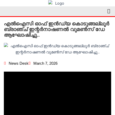
Skip
Me
to
content
എൽഐസി ഓഫ് ഇൻഡ്യ കൊടുങ്ങല്ലൂർ
ബ്രാഞ്ച് ഇന്റർനാഷണൽ വുമൺസ് ഡേ
ആഘോഷിച്ചു..
News Desk
March 7, 2026