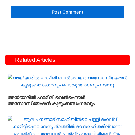
Related Articles
അയ്യാരിൽ ഫാമിലി വെൽഫെയർ
അസോസിയേഷൻ കുടുംബസംഗമവും
പൊതുയോഗവും നടന്നു