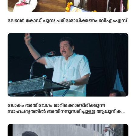
ലേബർ കോഡ് പുനഃ പരിശോധിക്കണം:ബിഎംഎസ്
ലോകം അതിവേഗം മാറിക്കൊണ്ടിരിക്കുന്ന
സാഹചര്യത്തിൽ അതിനനുസരിച്ചുള്ള ആധുനിക
വിദ്യാഭ്യാസം സ്കൂൾ തലത്തിൽ തന്നെ
വിദ്യാർഥികൾക്ക് ലഭ്യമാക്കുകയാണ് സർക്കാരിന്റെ
ലക്ഷ്യമെന്ന് സംസ്ഥാന വിദ്യാഭ്യാസ മന്ത്രി അഡ്വ.എൻ.
ഷംസുദ്ദീൻ