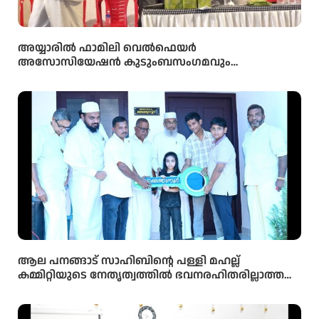
അയ്യാരിൽ ഫാമിലി വെൽഫെയർ
അസോസിയേഷൻ കുടുംബസംഗമവും
പൊതുയോഗവും നടന്നു
ആല പനങ്ങാട് സാഹിബിൻ്റെ പള്ളി മഹല്ല്
കമ്മിറ്റിയുടെ നേതൃത്വത്തിൽ ഭവനരഹിതരില്ലാത്ത
മഹല്ല് ബൈത്തുനൂർ പാർപ്പിട പദ്ധതിയിലെ 5-ാം
മത്തെ വീടിൻ്റെ താക്കോൽ ദാനം നടന്നു