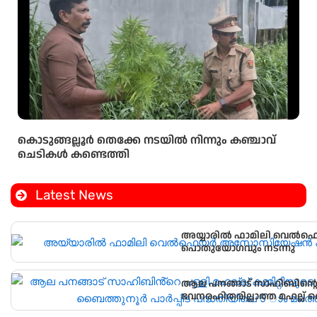
കൊടുങ്ങല്ലൂർ തെക്കേ നടയിൽ നിന്നും കഞ്ചാവ്
ചെടികൾ കണ്ടെത്തി
Latest News
അയ്യാരിൽ ഫാമിലി വെ
പൊതുയോഗവും നടന്നു
ആല പനങ്ങാട് സാഹിബിൻ്റെ പള
ഭവനരഹിതരില്ലാത്ത മഹല്ല് 
വീടിൻ്റെ താക്കോൽ ദാനം നടന