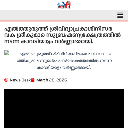
Skip
to
Men
content
എൽത്തുരുത്ത് ശ്രീവിദ്യാപ്രകാശിനിസഭ
വക ശ്രീകുമാര സുബ്രഹ്മണ്യക്ഷേത്രത്തിൽ
നടന്ന കാവടിയാട്ടം വർണ്ണാഭമായി.
News Desk
March 28, 2026