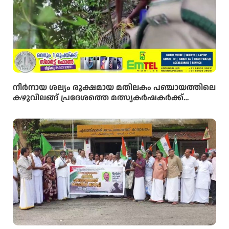
നീർനായ ശല്യം രൂക്ഷമായ മതിലകം പഞ്ചായത്തിലെ
കഴുവിലങ്ങ് പ്രദേശത്തെ മത്സ്യകർഷകർക്ക്
ആശ്വാസമായി വനംവകുപ്പ് കുളങ്ങളിൽ കൂടുകൾ
സ്ഥാപിച്ചു.