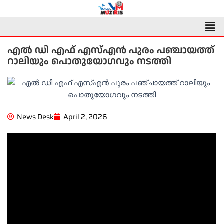
Skip
to
Men
content
എൽ ഡി എഫ് എസ്എൻ പുരം പഞ്ചായത്ത്
റാലിയും പൊതുയോഗവും നടത്തി
News Desk
April 2, 2026