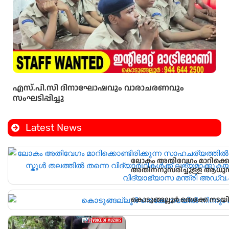
എസ്.പി.സി ദിനാഘോഷവും വാരാചരണവും
സംഘടിപ്പിച്ചു
Latest News
ലോകം അതിവേഗം മാറിക്കൊണ
അതിനനുസരിച്ചുള്ള ആധുനി
വിദ്യാർഥികൾക്ക് ലഭ്യമാക്കു
വിദ്യാഭ്യാസ മന്ത്രി അഡ്വ.എൻ
കൊടുങ്ങല്ലൂർ തെക്കേ നടയി