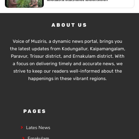
വിദ്യാഭ്യാസ മന്ത്രി അഡ്വ.എൻ. ഷംസുദ്ദീൻ
ABOUT US
Voice of Muziris, a dynamic news portal, brings you
the latest updates from Kodungallur, Kaipamangalam,
Paravur, Trissur district, and Ernakulam district. With
a focus on delivering timely and accurate news, we
strive to keep our readers well-informed about the
happenings in these vibrant regions.
PAGES
Lates News
Ernakulam