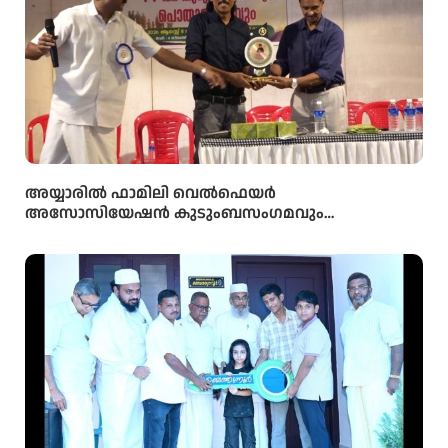
അയ്യാരിൽ ഫാമിലി വെൽഫെയർ
അസോസിയേഷൻ കുടുംബസംഗമവും
പൊതുയോഗവും നടന്നു