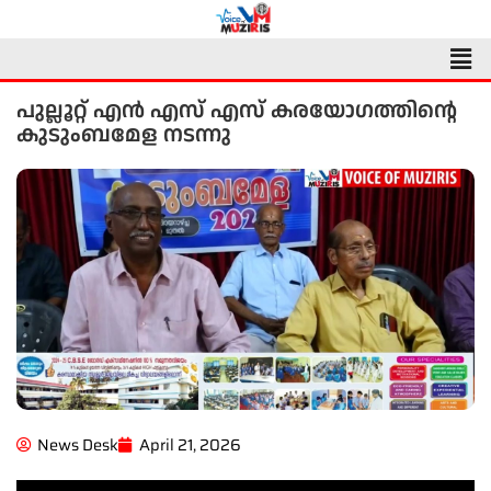
Skip
to
Men
content
പുല്ലൂറ്റ് എൻ എസ് എസ് കരയോഗത്തിന്റെ
കുടുംബമേള നടന്നു
News Desk
April 21, 2026