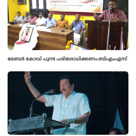
ലേബർ കോഡ് പുനഃ പരിശോധിക്കണം:ബിഎംഎസ്