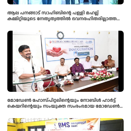
ആല പനങ്ങാട് സാഹിബിൻ്റെ പള്ളി മഹല്ല്
കമ്മിറ്റിയുടെ നേതൃത്വത്തിൽ ഭവനരഹിതരില്ലാത്ത
മഹല്ല് ബൈത്തുനൂർ പാർപ്പിട പദ്ധതിയിലെ 5-ാം
മത്തെ വീടിൻ്റെ താക്കോൽ ദാനം നടന്നു
മോഡേൺ ഹോസ്‌പിറ്റലിന്റെയും നോബിൾ ഹാർട്ട്
കെയറിന്റെയും സംയുക്ത സംരംഭമായ മോഡേൺ
ഹാർട്ട് കെയറിൻ്റെ നവീകരിച്ച കാത്ത് ലാബിൻ്റെ
ഉദ്ഘാടനം മന്ത്രി ഒ ജെ ജനീഷ് നിർവ്വഹിച്ചു.