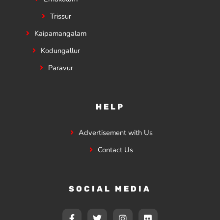
Trissur
Kaipamangalam
Kodungallur
Paravur
HELP
Advertisement with Us
Contact Us
SOCIAL MEDIA
F
T
I
F