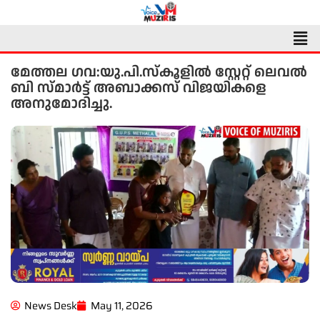
Skip
to
Men
content
മേത്തല ഗവ:യു.പി.സ്കൂളിൽ സ്റ്റേറ്റ് ലെവൽ
ബി സ്മാർട്ട് അബാക്കസ് വിജയികളെ
അനുമോദിച്ചു.
News Desk
May 11, 2026