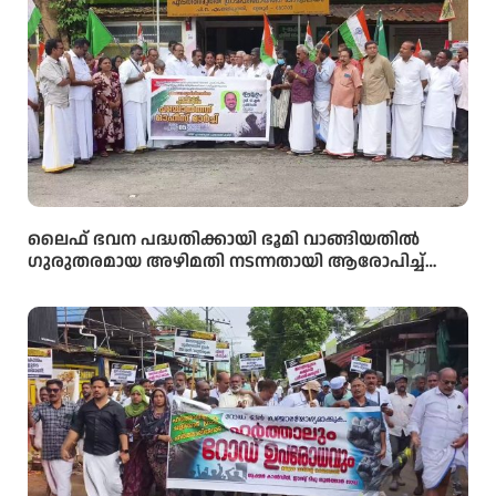
ലൈഫ് ഭവന പദ്ധതിക്കായി ഭൂമി വാങ്ങിയതിൽ
ഗുരുതരമായ അഴിമതി നടന്നതായി ആരോപിച്ച്
വിജിലൻസ് അന്വേഷണം ആവശ്യപ്പെട്ട് യു.ഡി.എഫ്
പഞ്ചായത്ത് ഓഫീസിലേക്ക് പ്രതിഷേധ മാർച്ച്
നടത്തി