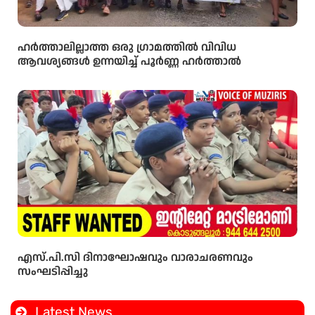
ഹർത്താലില്ലാത്ത ഒരു ഗ്രാമത്തിൽ വിവിധ
ആവശ്യങ്ങൾ ഉന്നയിച്ച് പൂർണ്ണ ഹർത്താൽ
എസ്.പി.സി ദിനാഘോഷവും വാരാചരണവും
സംഘടിപ്പിച്ചു
Latest News