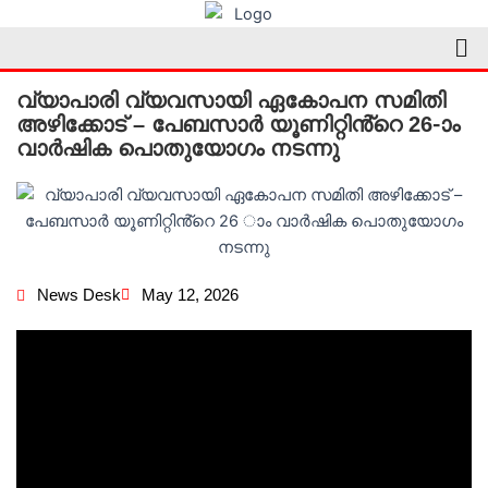
Skip
Me
to
content
വ്യാപാരി വ്യവസായി ഏകോപന സമിതി
അഴിക്കോട് – പേബസാർ യൂണിറ്റിൻ്റെ 26-ാം
വാർഷിക പൊതുയോഗം നടന്നു
News Desk
May 12, 2026