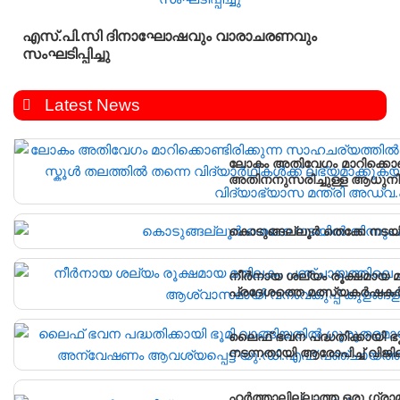
എസ്.പി.സി ദിനാഘോഷവും വാരാചരണവും
സംഘടിപ്പിച്ചു
Latest News
ലോകം അതിവേഗം മാറിക്കൊണ്
അതിനനുസരിച്ചുള്ള ആധുനിക
വിദ്യാർഥികൾക്ക് ലഭ്യമാക്
വിദ്യാഭ്യാസ മന്ത്രി അഡ്വ
കൊടുങ്ങല്ലൂർ തെക്കേ നടയി
നീർനായ ശല്യം രൂക്ഷമായ മ
പ്രദേശത്തെ മത്സ്യകർഷകർക
കൂടുകൾ സ്ഥാപിച്ചു.
ലൈഫ് ഭവന പദ്ധതിക്കായി ഭ
നടന്നതായി ആരോപിച്ച് വിജ
പഞ്ചായത്ത് ഓഫീസിലേക്ക് പ്
ഹർത്താലില്ലാത്ത ഒരു ഗ്രാ