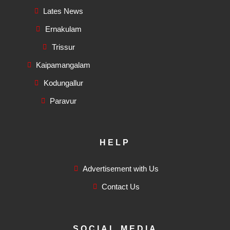
Lates News
Ernakulam
Trissur
Kaipamangalam
Kodungallur
Paravur
HELP
Advertisement with Us
Contact Us
SOCIAL MEDIA