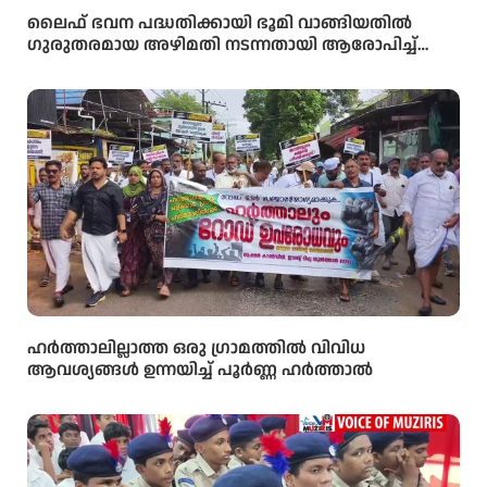
ലൈഫ് ഭവന പദ്ധതിക്കായി ഭൂമി വാങ്ങിയതിൽ
ഗുരുതരമായ അഴിമതി നടന്നതായി ആരോപിച്ച്
വിജിലൻസ് അന്വേഷണം ആവശ്യപ്പെട്ട് യു.ഡി.എഫ്
പഞ്ചായത്ത് ഓഫീസിലേക്ക് പ്രതിഷേധ മാർച്ച്
നടത്തി
ഹർത്താലില്ലാത്ത ഒരു ഗ്രാമത്തിൽ വിവിധ
ആവശ്യങ്ങൾ ഉന്നയിച്ച് പൂർണ്ണ ഹർത്താൽ