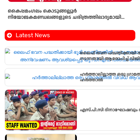
കൈപ്പമംഗലം കൊടുങ്ങല്ലൂർ
നിയോജകമണ്ഡലങ്ങളുടെ ചരിത്രത്തിലാദ്യമായി
മണ്ഡലംകോൺഗ്രസ്‌ പ്രസിഡണ്ടായി ഒരു വനിത
Latest News
ലൈഫ് ഭവന പദ്ധതിക്കായി 
നടന്നതായി ആരോപിച്ച് വിജ
പഞ്ചായത്ത് ഓഫീസിലേക്ക് പ്
ഹർത്താലില്ലാത്ത ഒരു ഗ്രാമ
ഹർത്താൽ
എസ്.പി.സി ദിനാഘോഷവും വ