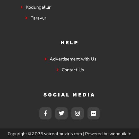
Kodungallur
Paravur
HELP
Advertisement with Us
Contact Us
SOCIAL MEDIA
F
T
I
F
a
w
n
l
c
i
s
i
e
t
t
c
b
t
a
k
Copyright © 2026 voiceofmuziris.com | Powered by
webquik.in
o
e
g
r