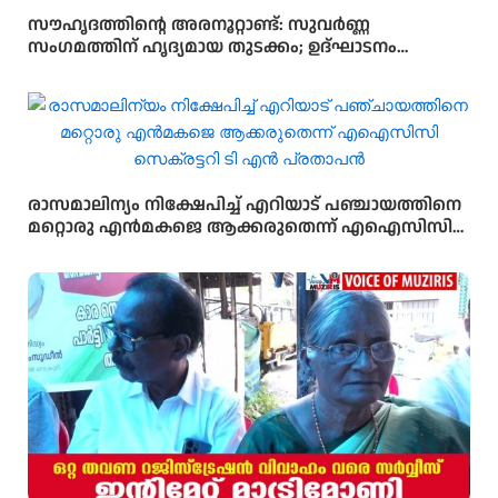
സൗഹൃദത്തിന്റെ അരനൂറ്റാണ്ട്: സുവർണ്ണ
സംഗമത്തിന് ഹൃദ്യമായ തുടക്കം; ഉദ്ഘാടനം
സംവിധായകൻ കമൽ നിർവ്വഹിച്ചു.
രാസമാലിന്യം നിക്ഷേപിച്ച് എറിയാട് പഞ്ചായത്തിനെ
മറ്റൊരു എൻമകജെ ആക്കരുതെന്ന് എഐസിസി
സെക്രട്ടറി ടി എൻ പ്രതാപൻ