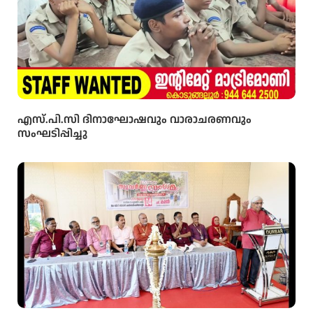
എസ്.പി.സി ദിനാഘോഷവും വാരാചരണവും
സംഘടിപ്പിച്ചു