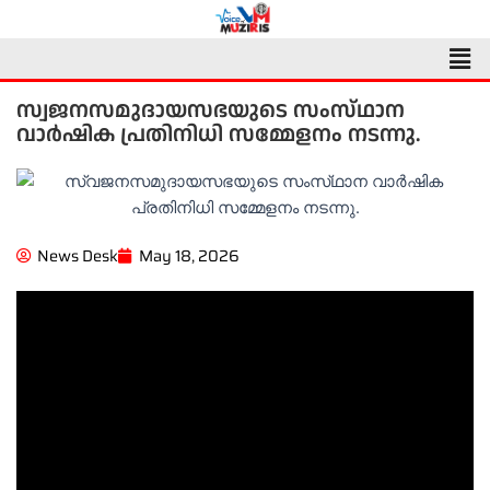
Skip
to
Men
content
സ്വജനസമുദായസഭയുടെ സംസ്‌ഥാന
വാർഷിക പ്രതിനിധി സമ്മേളനം നടന്നു.
News Desk
May 18, 2026