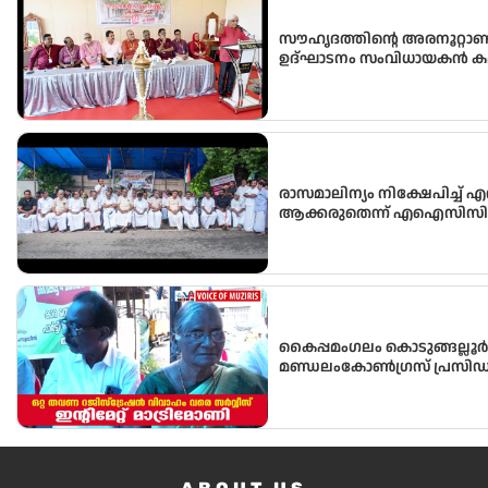
സൗഹൃദത്തിന്റെ അരനൂറ്റാണ്ട
ഉദ്ഘാടനം സംവിധായകൻ കമൽ
രാസമാലിന്യം നിക്ഷേപിച്ച്
ആക്കരുതെന്ന് എഐസിസി സെ
കൈപ്പമംഗലം കൊടുങ്ങല്ലൂർ
മണ്ഡലംകോൺഗ്രസ്‌ പ്രസിഡ