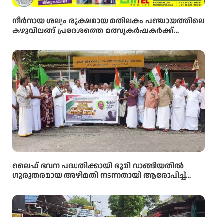
നീർനായ ശല്യം രൂക്ഷമായ മതിലകം പഞ്ചായത്തിലെ
കഴുവിലങ്ങ് പ്രദേശത്തെ മത്സ്യകർഷകർക്ക്
ആശ്വാസമായി വനംവകുപ്പ് കുളങ്ങളിൽ കൂടുകൾ
സ്ഥാപിച്ചു.
ലൈഫ് ഭവന പദ്ധതിക്കായി ഭൂമി വാങ്ങിയതിൽ
ഗുരുതരമായ അഴിമതി നടന്നതായി ആരോപിച്ച്
വിജിലൻസ് അന്വേഷണം ആവശ്യപ്പെട്ട് യു.ഡി.എഫ്
പഞ്ചായത്ത് ഓഫീസിലേക്ക് പ്രതിഷേധ മാർച്ച്
നടത്തി