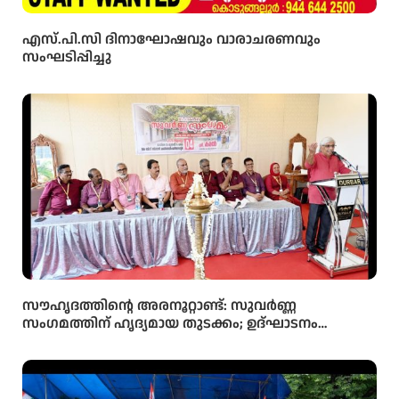
എസ്.പി.സി ദിനാഘോഷവും വാരാചരണവും
സംഘടിപ്പിച്ചു
സൗഹൃദത്തിന്റെ അരനൂറ്റാണ്ട്: സുവർണ്ണ
സംഗമത്തിന് ഹൃദ്യമായ തുടക്കം; ഉദ്ഘാടനം
സംവിധായകൻ കമൽ നിർവ്വഹിച്ചു.