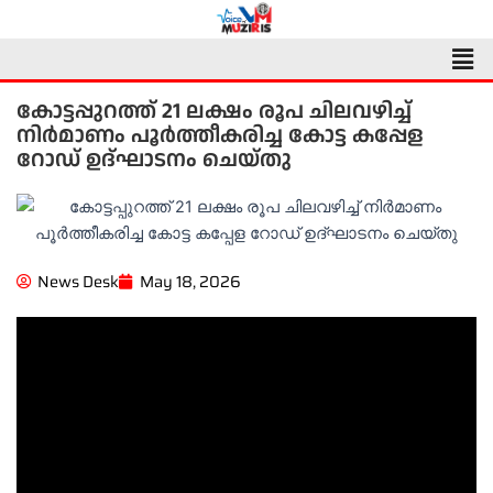
Skip
to
Men
content
കോട്ടപ്പുറത്ത് 21 ലക്ഷം രൂപ ചിലവഴിച്ച്
നിർമാണം പൂർത്തീകരിച്ച കോട്ട കപ്പേള
റോഡ് ഉദ്ഘാടനം ചെയ്തു
News Desk
May 18, 2026