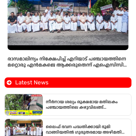
രാസമാലിന്യം നിക്ഷേപിച്ച് എറിയാട് പഞ്ചായത്തിനെ
മറ്റൊരു എൻമകജെ ആക്കരുതെന്ന് എഐസിസി
സെക്രട്ടറി ടി എൻ പ്രതാപൻ
Latest News
നീർനായ ശല്യം രൂക്ഷമായ മതിലകം
പഞ്ചായത്തിലെ കഴുവിലങ്ങ്
പ്രദേശത്തെ മത്സ്യകർഷകർക്ക്
ആശ്വാസമായി വനംവകുപ്പ് കുളങ്ങളിൽ
കൂടുകൾ സ്ഥാപിച്ചു.
ലൈഫ് ഭവന പദ്ധതിക്കായി ഭൂമി
വാങ്ങിയതിൽ ഗുരുതരമായ അഴിമതി