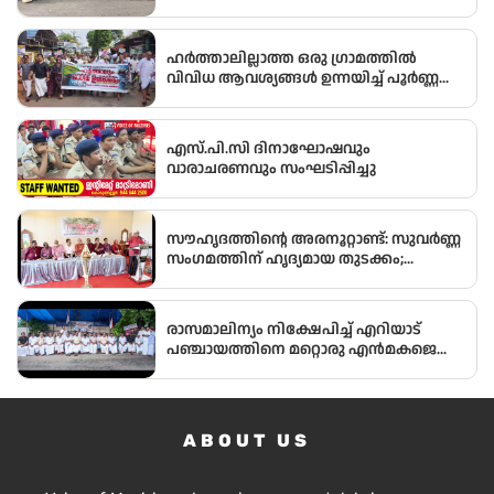
നടന്നതായി ആരോപിച്ച് വിജിലൻസ്
അന്വേഷണം ആവശ്യപ്പെട്ട് യു.ഡി.എഫ്
പഞ്ചായത്ത് ഓഫീസിലേക്ക് പ്രതിഷേധ
ഹർത്താലില്ലാത്ത ഒരു ഗ്രാമത്തിൽ
മാർച്ച് നടത്തി
വിവിധ ആവശ്യങ്ങൾ ഉന്നയിച്ച് പൂർണ്ണ
ഹർത്താൽ
എസ്.പി.സി ദിനാഘോഷവും
വാരാചരണവും സംഘടിപ്പിച്ചു
സൗഹൃദത്തിന്റെ അരനൂറ്റാണ്ട്: സുവർണ്ണ
സംഗമത്തിന് ഹൃദ്യമായ തുടക്കം;
ഉദ്ഘാടനം സംവിധായകൻ കമൽ
നിർവ്വഹിച്ചു.
രാസമാലിന്യം നിക്ഷേപിച്ച് എറിയാട്
പഞ്ചായത്തിനെ മറ്റൊരു എൻമകജെ
ആക്കരുതെന്ന് എഐസിസി സെക്രട്ടറി
ടി എൻ പ്രതാപൻ
ABOUT US