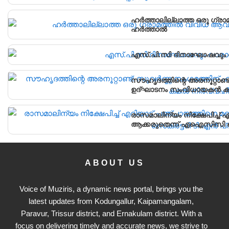
പഞ്ചായത്ത് ഓഫീസിലേക്ക് പ്
ഹർത്താലില്ലാത്ത ഒരു ഗ്രാ
ഹർത്താൽ
എസ്.പി.സി ദിനാഘോഷവും വ
സൗഹൃദത്തിന്റെ അരനൂറ്റാണ്
ഉദ്ഘാടനം സംവിധായകൻ കമൽ
രാസമാലിന്യം നിക്ഷേപിച്ച
ആക്കരുതെന്ന് എഐസിസി സെ
ABOUT US
Voice of Muziris, a dynamic news portal, brings you the
latest updates from Kodungallur, Kaipamangalam,
Paravur, Trissur district, and Ernakulam district. With a
focus on delivering timely and accurate news, we strive to