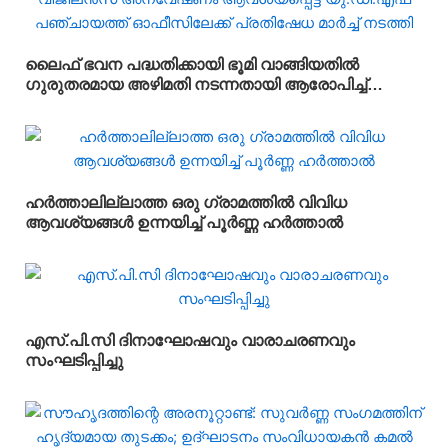
ലൈഫ് ഭവന പദ്ധതിക്കായി ഭൂമി വാങ്ങിയതിൽ
ഗുരുതരമായ അഴിമതി നടന്നതായി ആരോപിച്ച്
വിജിലൻസ് അന്വേഷണം ആവശ്യപ്പെട്ട് യു.ഡി.എഫ്
പഞ്ചായത്ത് ഓഫീസിലേക്ക് പ്രതിഷേധ മാർച്ച്
നടത്തി
ഹർത്താലില്ലാത്ത ഒരു ഗ്രാമത്തിൽ വിവിധ
ആവശ്യങ്ങൾ ഉന്നയിച്ച് പൂർണ്ണ ഹർത്താൽ
എസ്.പി.സി ദിനാഘോഷവും വാരാചരണവും
സംഘടിപ്പിച്ചു