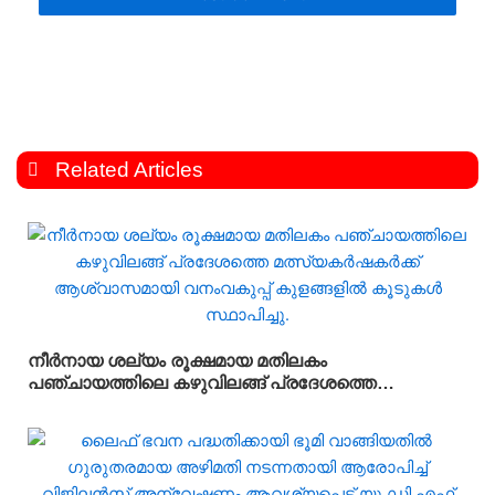
Related Articles
നീർനായ ശല്യം രൂക്ഷമായ മതിലകം
പഞ്ചായത്തിലെ കഴുവിലങ്ങ് പ്രദേശത്തെ
മത്സ്യകർഷകർക്ക് ആശ്വാസമായി വനംവകുപ്പ്
കുളങ്ങളിൽ കൂടുകൾ സ്ഥാപിച്ചു.