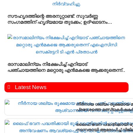
സൗഹൃദത്തിന്റെ അരനൂറ്റാണ്ട്: സുവർണ്ണ
സംഗമത്തിന് ഹൃദ്യമായ തുടക്കം; ഉദ്ഘാടനം
സംവിധായകൻ കമൽ നിർവ്വഹിച്ചു.
രാസമാലിന്യം നിക്ഷേപിച്ച് എറിയാട്
പഞ്ചായത്തിനെ മറ്റൊരു എൻമകജെ ആക്കരുതെന്ന്
എഐസിസി സെക്രട്ടറി ടി എൻ പ്രതാപൻ
Latest News
നീർനായ ശല്യം രൂക്ഷമായ മ
പ്രദേശത്തെ മത്സ്യകർഷകർക
കൂടുകൾ സ്ഥാപിച്ചു.
ലൈഫ് ഭവന പദ്ധതിക്കായി ഭ
നടന്നതായി ആരോപിച്ച് വിജ