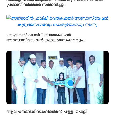
പ്രശാന്ത് വർമ്മക്ക് സമ്മാനിച്ചു.
അയ്യാരിൽ ഫാമിലി വെൽഫെയർ
അസോസിയേഷൻ കുടുംബസംഗമവും
പൊതുയോഗവും നടന്നു
ആല പനങ്ങാട് സാഹിബിൻ്റെ പള്ളി മഹല്ല്