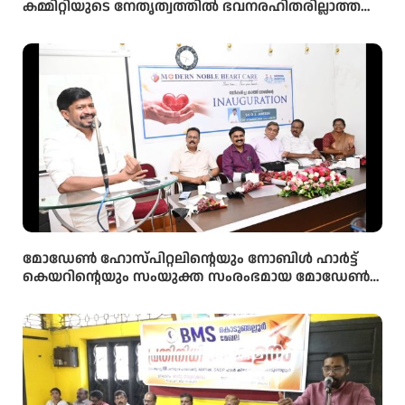
കമ്മിറ്റിയുടെ നേതൃത്വത്തിൽ ഭവനരഹിതരില്ലാത്ത
മഹല്ല് ബൈത്തുനൂർ പാർപ്പിട പദ്ധതിയിലെ 5-ാം
മത്തെ വീടിൻ്റെ താക്കോൽ ദാനം നടന്നു
മോഡേൺ ഹോസ്‌പിറ്റലിന്റെയും നോബിൾ ഹാർട്ട്
കെയറിന്റെയും സംയുക്ത സംരംഭമായ മോഡേൺ
ഹാർട്ട് കെയറിൻ്റെ നവീകരിച്ച കാത്ത് ലാബിൻ്റെ
ഉദ്ഘാടനം മന്ത്രി ഒ ജെ ജനീഷ് നിർവ്വഹിച്ചു.