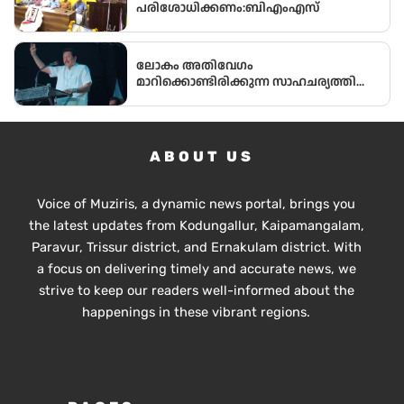
പരിശോധിക്കണം:ബിഎംഎസ്
ലോകം അതിവേഗം
മാറിക്കൊണ്ടിരിക്കുന്ന സാഹചര്യത്തിൽ
അതിനനുസരിച്ചുള്ള ആധുനിക
വിദ്യാഭ്യാസം സ്കൂൾ തലത്തിൽ തന്നെ
വിദ്യാർഥികൾക്ക് ലഭ്യമാക്കുകയാണ്
സർക്കാരിന്റെ ലക്ഷ്യമെന്ന് സംസ്ഥാന
ABOUT US
വിദ്യാഭ്യാസ മന്ത്രി അഡ്വ.എൻ. ഷംസുദ്ദീൻ
Voice of Muziris, a dynamic news portal, brings you
the latest updates from Kodungallur, Kaipamangalam,
Paravur, Trissur district, and Ernakulam district. With
a focus on delivering timely and accurate news, we
strive to keep our readers well-informed about the
happenings in these vibrant regions.