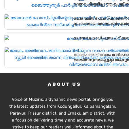
ഭവനരഹിതരില്ലാത്ത മഹല്ല് 
വീടിൻ്റെ താക്കോൽ ദാനം നടന
മോഡേൺ ഹോസ്‌പിറ്റലിന്റെ
സംരംഭമായ മോഡേൺ ഹാർട്ട് 
ലേബർ കോഡ് പുനഃ പരിശ
ലോകം അതിവേഗം മാറിക്കൊണ
അതിനനുസരിച്ചുള്ള ആധുനി
വിദ്യാർഥികൾക്ക് ലഭ്യമാക്കു
വിദ്യാഭ്യാസ മന്ത്രി അഡ്വ.എൻ
ABOUT US
Voice of Muziris, a dynamic news portal, brings you
the latest updates from Kodungallur, Kaipamangalam,
Paravur, Trissur district, and Ernakulam district. With
a focus on delivering timely and accurate news, we
strive to keep our readers well-informed about the