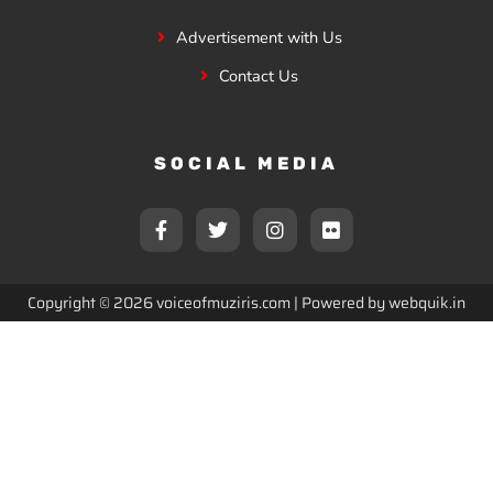
Advertisement with Us
Contact Us
SOCIAL MEDIA
F
T
I
F
a
w
n
l
c
i
s
i
e
t
t
c
b
t
a
k
Copyright © 2026 voiceofmuziris.com | Powered by
webquik.in
o
e
g
r
o
r
r
k
a
-
m
f