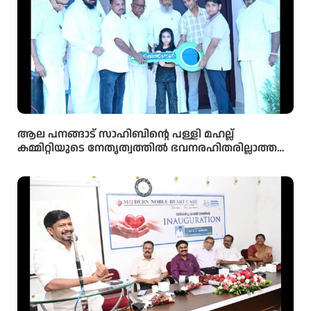
ആല പനങ്ങാട് സാഹിബിൻ്റെ പള്ളി മഹല്ല്
കമ്മിറ്റിയുടെ നേതൃത്വത്തിൽ ഭവനരഹിതരില്ലാത്ത
മഹല്ല് ബൈത്തുനൂർ പാർപ്പിട പദ്ധതിയിലെ 5-ാം
മത്തെ വീടിൻ്റെ താക്കോൽ ദാനം നടന്നു