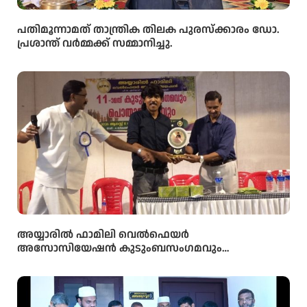
പതിമൂന്നാമത് താന്ത്രിക തിലക പുരസ്‌ക്കാരം ഡോ.
പ്രശാന്ത് വർമ്മക്ക് സമ്മാനിച്ചു.
അയ്യാരിൽ ഫാമിലി വെൽഫെയർ
അസോസിയേഷൻ കുടുംബസംഗമവും
പൊതുയോഗവും നടന്നു