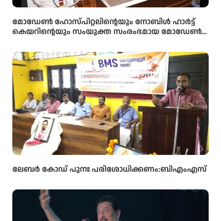
മോഡേൺ ഹോസ്‌പിറ്റലിന്റെയും നോബിൾ ഹാർട്ട്
കെയറിന്റെയും സംയുക്ത സംരംഭമായ മോഡേൺ
ഹാർട്ട് കെയറിൻ്റെ നവീകരിച്ച കാത്ത് ലാബിൻ്റെ
ഉദ്ഘാടനം മന്ത്രി ഒ ജെ ജനീഷ് നിർവ്വഹിച്ചു.
ലേബർ കോഡ് പുനഃ പരിശോധിക്കണം:ബിഎംഎസ്