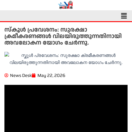
Skip
to
Men
content
സ്കൂൾ പ്രവേശനം: സുരക്ഷാ
ക്രമീകരണങ്ങൾ വിലയിരുത്തുന്നതിനായി
അവലോകന യോഗം ചേർന്നു.
News Desk
May 22, 2026