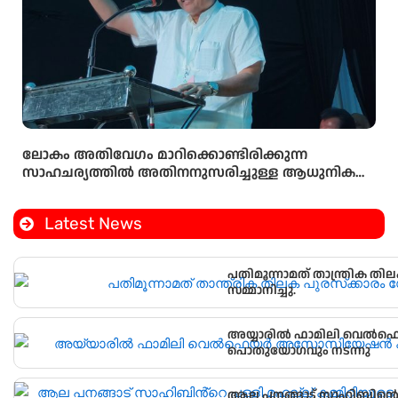
ലോകം അതിവേഗം മാറിക്കൊണ്ടിരിക്കുന്ന
സാഹചര്യത്തിൽ അതിനനുസരിച്ചുള്ള ആധുനിക
വിദ്യാഭ്യാസം സ്കൂൾ തലത്തിൽ തന്നെ
വിദ്യാർഥികൾക്ക് ലഭ്യമാക്കുകയാണ് സർക്കാരിന്റെ
Latest News
ലക്ഷ്യമെന്ന് സംസ്ഥാന വിദ്യാഭ്യാസ മന്ത്രി അഡ്വ.എൻ.
ഷംസുദ്ദീൻ
പതിമൂന്നാമത് താന്ത്രിക തിലക
സമ്മാനിച്ചു.
അയ്യാരിൽ ഫാമിലി വെ
പൊതുയോഗവും നടന്നു
ആല പനങ്ങാട് സാഹിബിൻ്റെ പള