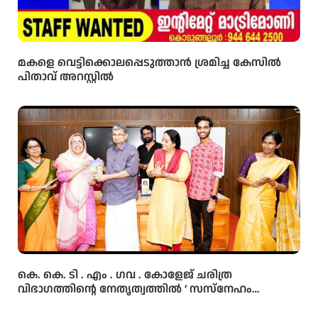
മകളെ വെട്ടിക്കൊലപ്പെടുത്താൻ ശ്രമിച്ച കേസിൽ
പിതാവ് അറസ്റ്റിൽ
കെ. കെ. ടി . എം . ഗവ . കോളേജ് ചരിത്ര
വിഭാഗത്തിന്റെ നേതൃത്വത്തിൽ ‘ സസ്നേഹം
അപരാജിത’എന്ന നോവലിന്റെ പ്രകാശനം നടന്നു