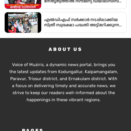
നേതൃത്വത്തിൽ സൗജന്യ ഡയാലിസിസ്
കിറ്റുകൾ വിതരണം ചെയ്തു.
എൽഡിഎഫ് സർക്കാർ നടപ്പിലാക്കിയ
സ്ത്രീ സുരക്ഷാ പദ്ധതി അട്ടിമറിക്കുന്ന
യുഡിഎഫ് സർക്കാരിന്റെ
നിലപാടിനെതിരെ അഖിലേന്ത്യാ
ജനാധിപത്യ മഹിളാ അസോസിയേഷൻ്റെ
നേതൃത്വത്തിൽ സ്ത്രീ സുരക്ഷാ സംഗമം
ABOUT US
നടത്തി.
Voice of Muziris, a dynamic news portal, brings you
the latest updates from Kodungallur, Kaipamangalam,
Paravur, Trissur district, and Ernakulam district. With
a focus on delivering timely and accurate news, we
strive to keep our readers well-informed about the
happenings in these vibrant regions.
PAGES