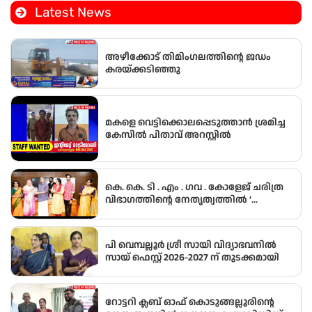
ജനാധിപത്യ മഹിളാ അസോസിയേഷൻ്റെ
Latest News
നേതൃത്വത്തിൽ സ്ത്രീ സുരക്ഷാ സംഗമം നടത്തി.
അഴീക്കോട് തിമിംഗലത്തിന്റെ ജഡം
കരയ്ക്കടിഞ്ഞു
മകളെ വെട്ടിക്കൊലപ്പെടുത്താൻ ശ്രമിച്ച
കേസിൽ പിതാവ് അറസ്റ്റിൽ
കെ. കെ. ടി . എം . ഗവ . കോളേജ് ചരിത്ര
വിഭാഗത്തിന്റെ നേതൃത്വത്തിൽ ‘
സസ്നേഹം അപരാജിത’എന്ന
നോവലിന്റെ പ്രകാശനം നടന്നു
പി വെമ്പല്ലൂർ ശ്രീ സായി വിദ്യാഭവനിൽ
സായ് ഫെസ്റ്റ് 2026-2027 ന് തുടക്കമായി
റോട്ടറി ക്ലബ് ഓഫ് കൊടുങ്ങല്ലൂരിന്റെ