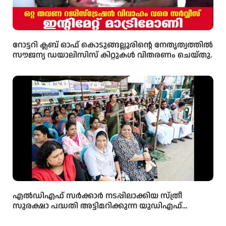
റോട്ടറി ക്ലബ് ഓഫ് കൊടുങ്ങല്ലൂരിന്റെ നേതൃത്വത്തിൽ
സൗജന്യ ഡയാലിസിസ് കിറ്റുകൾ വിതരണം ചെയ്തു.
എൽഡിഎഫ് സർക്കാർ നടപ്പിലാക്കിയ സ്ത്രീ
സുരക്ഷാ പദ്ധതി അട്ടിമറിക്കുന്ന യുഡിഎഫ്
സർക്കാരിന്റെ നിലപാടിനെതിരെ അഖിലേന്ത്യാ