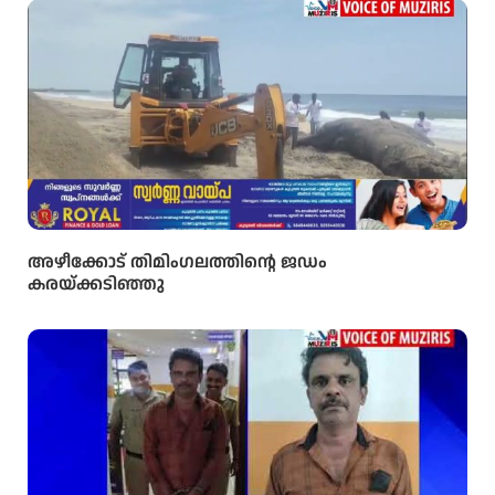
അഴീക്കോട് തിമിംഗലത്തിന്റെ ജഡം
കരയ്ക്കടിഞ്ഞു