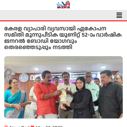
Skip
to
Men
content
കേരള വ്യാപാരി വ്യവസായി ഏകോപന
സമിതി മൂന്നുപീടിക യൂണിറ്റ് 52-ാം വാർഷിക
ജനറൽ ബോഡി യോഗവും
തെരഞ്ഞെടുപ്പും നടത്തി