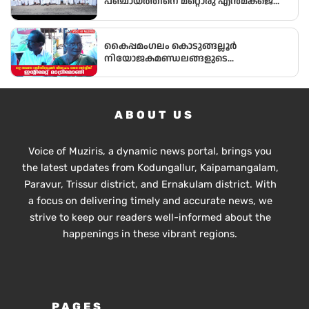
പഞ്ചായത്തിനെ മറ്റൊരു എൻമകജെ
ആക്കരുതെന്ന് എഐസിസി സെക്രട്ടറി
ടി എൻ പ്രതാപൻ
കൈപ്പമംഗലം കൊടുങ്ങല്ലൂർ
നിയോജകമണ്ഡലങ്ങളുടെ
ചരിത്രത്തിലാദ്യമായി
മണ്ഡലംകോൺഗ്രസ്‌ പ്രസിഡണ്ടായി ഒരു
വനിത
ABOUT US
Voice of Muziris, a dynamic news portal, brings you
the latest updates from Kodungallur, Kaipamangalam,
Paravur, Trissur district, and Ernakulam district. With
a focus on delivering timely and accurate news, we
strive to keep our readers well-informed about the
happenings in these vibrant regions.
PAGES