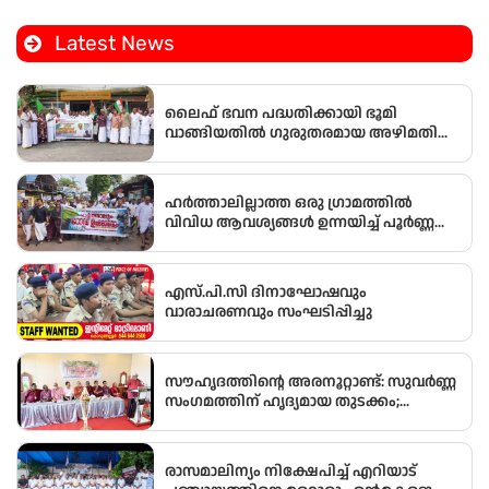
മണ്ഡലംകോൺഗ്രസ്‌ പ്രസിഡണ്ടായി ഒരു വനിത
Latest News
ലൈഫ് ഭവന പദ്ധതിക്കായി ഭൂമി
വാങ്ങിയതിൽ ഗുരുതരമായ അഴിമതി
നടന്നതായി ആരോപിച്ച് വിജിലൻസ്
അന്വേഷണം ആവശ്യപ്പെട്ട് യു.ഡി.എഫ്
പഞ്ചായത്ത് ഓഫീസിലേക്ക് പ്രതിഷേധ
ഹർത്താലില്ലാത്ത ഒരു ഗ്രാമത്തിൽ
മാർച്ച് നടത്തി
വിവിധ ആവശ്യങ്ങൾ ഉന്നയിച്ച് പൂർണ്ണ
ഹർത്താൽ
എസ്.പി.സി ദിനാഘോഷവും
വാരാചരണവും സംഘടിപ്പിച്ചു
സൗഹൃദത്തിന്റെ അരനൂറ്റാണ്ട്: സുവർണ്ണ
സംഗമത്തിന് ഹൃദ്യമായ തുടക്കം;
ഉദ്ഘാടനം സംവിധായകൻ കമൽ
നിർവ്വഹിച്ചു.
രാസമാലിന്യം നിക്ഷേപിച്ച് എറിയാട്