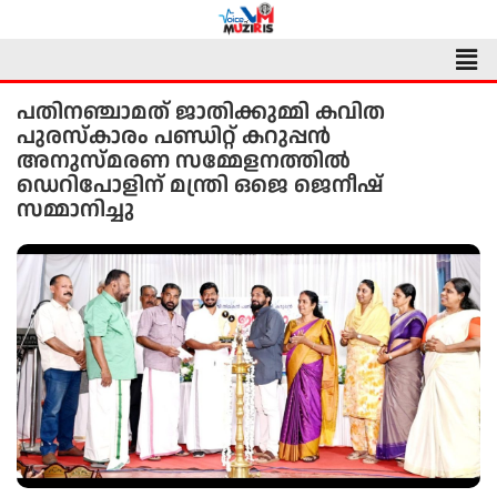
Skip
to
Men
content
പതിനഞ്ചാമത് ജാതിക്കുമ്മി കവിത
പുരസ്കാരം പണ്ഡിറ്റ് കറുപ്പൻ
അനുസ്മരണ സമ്മേളനത്തിൽ
ഡെറിപോളിന് മന്ത്രി ഒജെ ജെനീഷ്
സമ്മാനിച്ചു