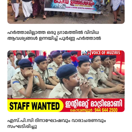
ഹർത്താലില്ലാത്ത ഒരു ഗ്രാമത്തിൽ വിവിധ
ആവശ്യങ്ങൾ ഉന്നയിച്ച് പൂർണ്ണ ഹർത്താൽ
എസ്.പി.സി ദിനാഘോഷവും വാരാചരണവും
സംഘടിപ്പിച്ചു