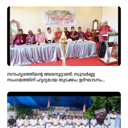
സൗഹൃദത്തിന്റെ അരനൂറ്റാണ്ട്: സുവർണ്ണ
സംഗമത്തിന് ഹൃദ്യമായ തുടക്കം; ഉദ്ഘാടനം
സംവിധായകൻ കമൽ നിർവ്വഹിച്ചു.