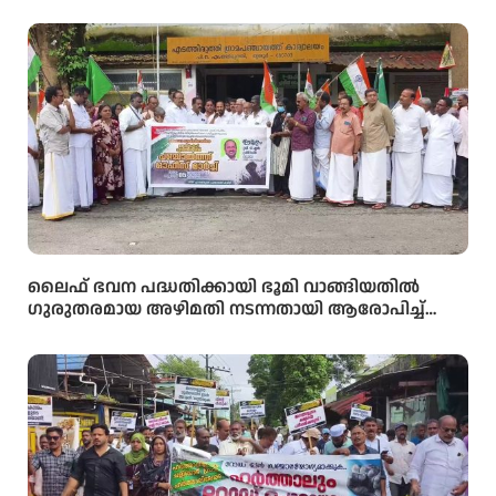
ലൈഫ് ഭവന പദ്ധതിക്കായി ഭൂമി വാങ്ങിയതിൽ
ഗുരുതരമായ അഴിമതി നടന്നതായി ആരോപിച്ച്
വിജിലൻസ് അന്വേഷണം ആവശ്യപ്പെട്ട് യു.ഡി.എഫ്
പഞ്ചായത്ത് ഓഫീസിലേക്ക് പ്രതിഷേധ മാർച്ച്
നടത്തി