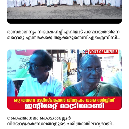
രാസമാലിന്യം നിക്ഷേപിച്ച് എറിയാട് പഞ്ചായത്തിനെ
മറ്റൊരു എൻമകജെ ആക്കരുതെന്ന് എഐസിസി
സെക്രട്ടറി ടി എൻ പ്രതാപൻ
കൈപ്പമംഗലം കൊടുങ്ങല്ലൂർ
നിയോജകമണ്ഡലങ്ങളുടെ ചരിത്രത്തിലാദ്യമായി