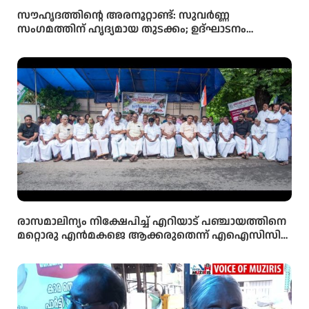
സൗഹൃദത്തിന്റെ അരനൂറ്റാണ്ട്: സുവർണ്ണ
സംഗമത്തിന് ഹൃദ്യമായ തുടക്കം; ഉദ്ഘാടനം
സംവിധായകൻ കമൽ നിർവ്വഹിച്ചു.
രാസമാലിന്യം നിക്ഷേപിച്ച് എറിയാട് പഞ്ചായത്തിനെ
മറ്റൊരു എൻമകജെ ആക്കരുതെന്ന് എഐസിസി
സെക്രട്ടറി ടി എൻ പ്രതാപൻ