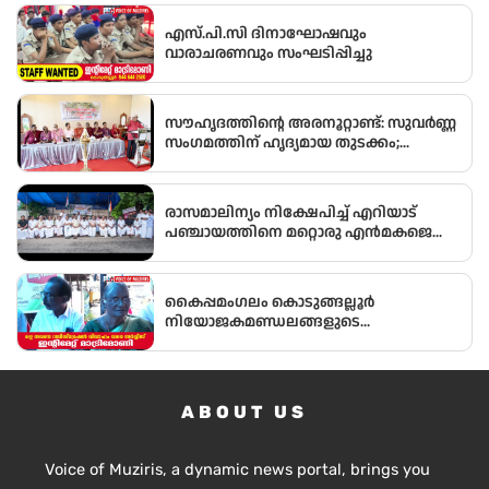
എസ്.പി.സി ദിനാഘോഷവും
വാരാചരണവും സംഘടിപ്പിച്ചു
സൗഹൃദത്തിന്റെ അരനൂറ്റാണ്ട്: സുവർണ്ണ
സംഗമത്തിന് ഹൃദ്യമായ തുടക്കം;
ഉദ്ഘാടനം സംവിധായകൻ കമൽ
നിർവ്വഹിച്ചു.
രാസമാലിന്യം നിക്ഷേപിച്ച് എറിയാട്
പഞ്ചായത്തിനെ മറ്റൊരു എൻമകജെ
ആക്കരുതെന്ന് എഐസിസി സെക്രട്ടറി
ടി എൻ പ്രതാപൻ
കൈപ്പമംഗലം കൊടുങ്ങല്ലൂർ
നിയോജകമണ്ഡലങ്ങളുടെ
ചരിത്രത്തിലാദ്യമായി
മണ്ഡലംകോൺഗ്രസ്‌ പ്രസിഡണ്ടായി ഒരു
വനിത
ABOUT US
Voice of Muziris, a dynamic news portal, brings you