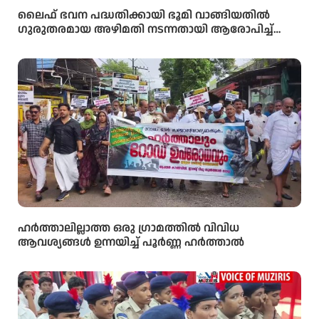
ലൈഫ് ഭവന പദ്ധതിക്കായി ഭൂമി വാങ്ങിയതിൽ
ഗുരുതരമായ അഴിമതി നടന്നതായി ആരോപിച്ച്
വിജിലൻസ് അന്വേഷണം ആവശ്യപ്പെട്ട് യു.ഡി.എഫ്
പഞ്ചായത്ത് ഓഫീസിലേക്ക് പ്രതിഷേധ മാർച്ച്
നടത്തി
ഹർത്താലില്ലാത്ത ഒരു ഗ്രാമത്തിൽ വിവിധ
ആവശ്യങ്ങൾ ഉന്നയിച്ച് പൂർണ്ണ ഹർത്താൽ