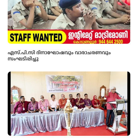
എസ്.പി.സി ദിനാഘോഷവും വാരാചരണവും
സംഘടിപ്പിച്ചു