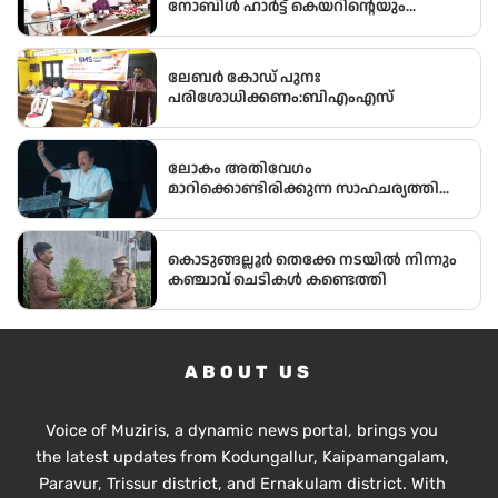
നോബിൾ ഹാർട്ട് കെയറിന്റെയും
സംയുക്ത സംരംഭമായ മോഡേൺ ഹാർട്ട്
കെയറിൻ്റെ നവീകരിച്ച കാത്ത് ലാബിൻ്റെ
ഉദ്ഘാടനം മന്ത്രി ഒ ജെ ജനീഷ്
ലേബർ കോഡ് പുനഃ
നിർവ്വഹിച്ചു.
പരിശോധിക്കണം:ബിഎംഎസ്
ലോകം അതിവേഗം
മാറിക്കൊണ്ടിരിക്കുന്ന സാഹചര്യത്തിൽ
അതിനനുസരിച്ചുള്ള ആധുനിക
വിദ്യാഭ്യാസം സ്കൂൾ തലത്തിൽ തന്നെ
വിദ്യാർഥികൾക്ക് ലഭ്യമാക്കുകയാണ്
കൊടുങ്ങല്ലൂർ തെക്കേ നടയിൽ നിന്നും
സർക്കാരിന്റെ ലക്ഷ്യമെന്ന് സംസ്ഥാന
കഞ്ചാവ് ചെടികൾ കണ്ടെത്തി
വിദ്യാഭ്യാസ മന്ത്രി അഡ്വ.എൻ. ഷംസുദ്ദീൻ
ABOUT US
Voice of Muziris, a dynamic news portal, brings you
the latest updates from Kodungallur, Kaipamangalam,
Paravur, Trissur district, and Ernakulam district. With