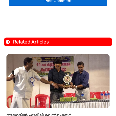
Related Articles
അയ്യാരിൽ ഫാമിലി വെൽഫെയർ