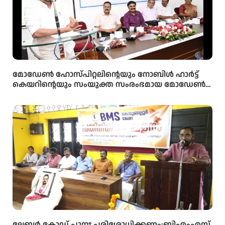
മോഡേൺ ഹോസ്‌പിറ്റലിന്റെയും നോബിൾ ഹാർട്ട്
കെയറിന്റെയും സംയുക്ത സംരംഭമായ മോഡേൺ
ഹാർട്ട് കെയറിൻ്റെ നവീകരിച്ച കാത്ത് ലാബിൻ്റെ
ഉദ്ഘാടനം മന്ത്രി ഒ ജെ ജനീഷ് നിർവ്വഹിച്ചു.
ലേബർ കോഡ് പുനഃ പരിശോധിക്കണം:ബിഎംഎസ്