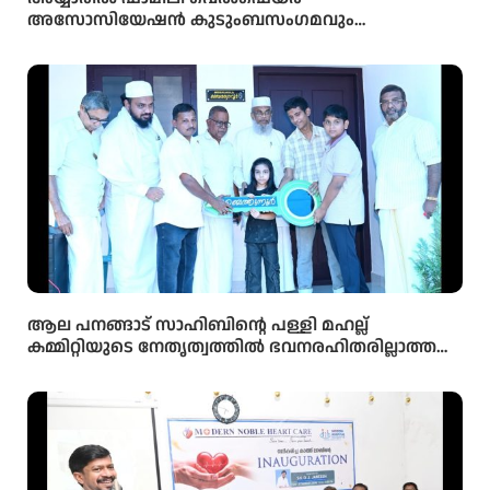
അസോസിയേഷൻ കുടുംബസംഗമവും
പൊതുയോഗവും നടന്നു
ആല പനങ്ങാട് സാഹിബിൻ്റെ പള്ളി മഹല്ല്
കമ്മിറ്റിയുടെ നേതൃത്വത്തിൽ ഭവനരഹിതരില്ലാത്ത
മഹല്ല് ബൈത്തുനൂർ പാർപ്പിട പദ്ധതിയിലെ 5-ാം
മത്തെ വീടിൻ്റെ താക്കോൽ ദാനം നടന്നു