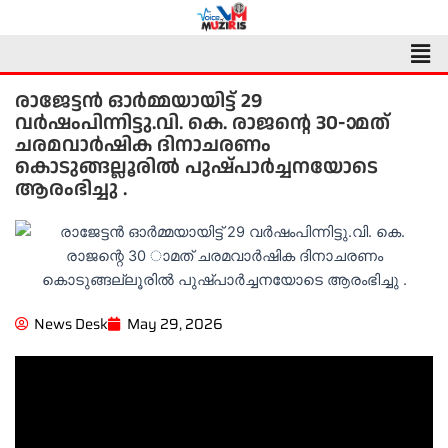
Skip
to
Men
content
രാജേട്ടൻ ഓർമ്മയായിട്ട് 29
വർഷംപിന്നിട്ടു.വി. കെ. രാജന്റെ 30-ാമത്
ചരമവാർഷിക ദിനാചരണം
കൊടുങ്ങല്ലൂരിൽ പുഷ്പാർച്ചനയോടെ
ആരംഭിച്ചു .
News Desk
May 29, 2026