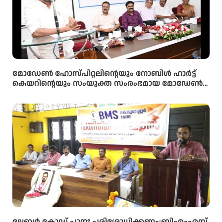
മോഡേൺ ഹോസ്‌പിറ്റലിന്റെയും നോബിൾ ഹാർട്ട്
കെയറിന്റെയും സംയുക്ത സംരംഭമായ മോഡേൺ
ഹാർട്ട് കെയറിൻ്റെ നവീകരിച്ച കാത്ത് ലാബിൻ്റെ
ഉദ്ഘാടനം മന്ത്രി ഒ ജെ ജനീഷ് നിർവ്വഹിച്ചു.
ലേബർ കോഡ് പുനഃ പരിശോധിക്കണം:ബിഎംഎസ്