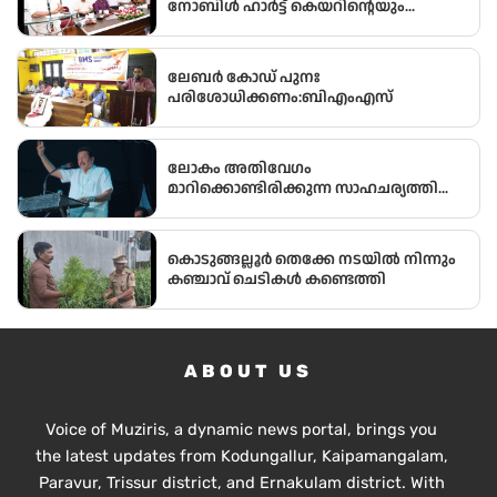
നോബിൾ ഹാർട്ട് കെയറിന്റെയും
സംയുക്ത സംരംഭമായ മോഡേൺ ഹാർട്ട്
കെയറിൻ്റെ നവീകരിച്ച കാത്ത് ലാബിൻ്റെ
ഉദ്ഘാടനം മന്ത്രി ഒ ജെ ജനീഷ്
ലേബർ കോഡ് പുനഃ
നിർവ്വഹിച്ചു.
പരിശോധിക്കണം:ബിഎംഎസ്
ലോകം അതിവേഗം
മാറിക്കൊണ്ടിരിക്കുന്ന സാഹചര്യത്തിൽ
അതിനനുസരിച്ചുള്ള ആധുനിക
വിദ്യാഭ്യാസം സ്കൂൾ തലത്തിൽ തന്നെ
വിദ്യാർഥികൾക്ക് ലഭ്യമാക്കുകയാണ്
കൊടുങ്ങല്ലൂർ തെക്കേ നടയിൽ നിന്നും
സർക്കാരിന്റെ ലക്ഷ്യമെന്ന് സംസ്ഥാന
കഞ്ചാവ് ചെടികൾ കണ്ടെത്തി
വിദ്യാഭ്യാസ മന്ത്രി അഡ്വ.എൻ. ഷംസുദ്ദീൻ
ABOUT US
Voice of Muziris, a dynamic news portal, brings you
the latest updates from Kodungallur, Kaipamangalam,
Paravur, Trissur district, and Ernakulam district. With