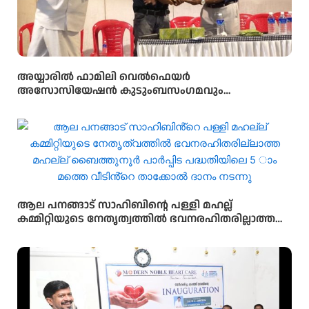
അയ്യാരിൽ ഫാമിലി വെൽഫെയർ
അസോസിയേഷൻ കുടുംബസംഗമവും
പൊതുയോഗവും നടന്നു
ആല പനങ്ങാട് സാഹിബിൻ്റെ പള്ളി മഹല്ല്
കമ്മിറ്റിയുടെ നേതൃത്വത്തിൽ ഭവനരഹിതരില്ലാത്ത
മഹല്ല് ബൈത്തുനൂർ പാർപ്പിട പദ്ധതിയിലെ 5-ാം
മത്തെ വീടിൻ്റെ താക്കോൽ ദാനം നടന്നു