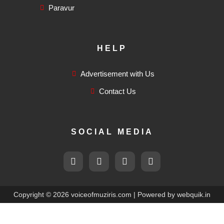
Paravur
HELP
Advertisement with Us
Contact Us
SOCIAL MEDIA
F
T
I
F
a
w
n
l
c
i
s
i
e
t
t
c
b
t
a
k
Copyright © 2026 voiceofmuziris.com | Powered by
webquik.in
o
e
g
r
o
r
r
k
a