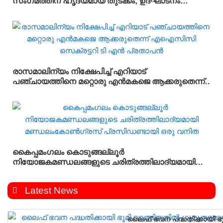
സംഗമത്തിന് ഹൃദ്യമായ തുടക്കം; ഉദ്ഘാടനം
സംവിധായകൻ കമൽ നിർവ്വഹിച്ചു.
രാസമാലിന്യം നിക്ഷേപിച്ച് എറിയാട്
പഞ്ചായത്തിനെ മറ്റൊരു എൻമകജെ ആക്കരുതെന്ന്
എഐസിസി സെക്രട്ടറി ടി എൻ പ്രതാപൻ
കൈപ്പമംഗലം കൊടുങ്ങല്ലൂർ
നിയോജകമണ്ഡലങ്ങളുടെ ചരിത്രത്തിലാദ്യമായി
മണ്ഡലംകോൺഗ്രസ്‌ പ്രസിഡണ്ടായി ഒരു വനിത
Latest News
ലൈഫ് ഭവന പദ്ധതിക്കായി ഭ