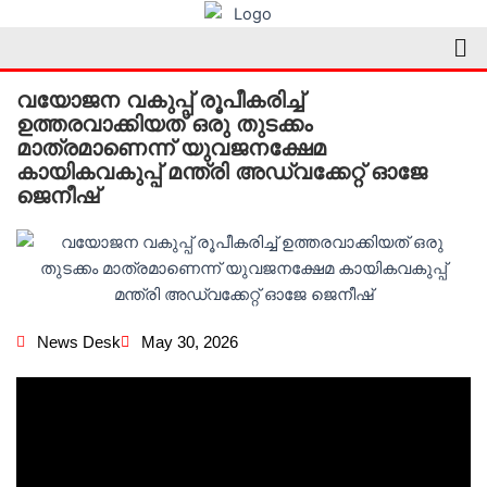
Skip
Me
to
content
വയോജന വകുപ്പ് രൂപീകരിച്ച്
ഉത്തരവാക്കിയത് ഒരു തുടക്കം
മാത്രമാണെന്ന് യുവജനക്ഷേമ
കായികവകുപ്പ് മന്ത്രി അഡ്വക്കേറ്റ് ഓജേ
ജെനീഷ്
News Desk
May 30, 2026