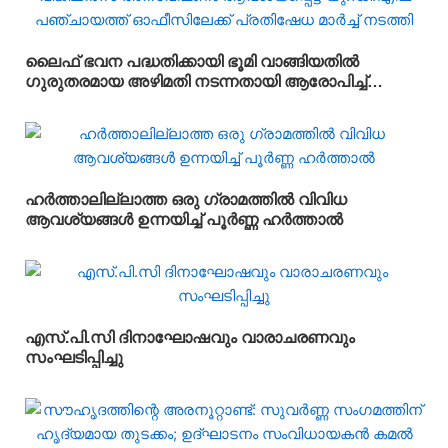
ലൈഫ് ഭവന പദ്ധതിക്കായി ഭൂമി വാങ്ങിയതിൽ
ഗുരുതരമായ അഴിമതി നടന്നതായി ആരോപിച്ച്
വിജിലൻസ് അന്വേഷണം ആവശ്യപ്പെട്ട് യു.ഡി.എഫ്
പഞ്ചായത്ത് ഓഫീസിലേക്ക് പ്രതിഷേധ മാർച്ച്
നടത്തി
ഹർത്താലില്ലാത്ത ഒരു ഗ്രാമത്തിൽ വിവിധ
ആവശ്യങ്ങൾ ഉന്നയിച്ച് പൂർണ്ണ ഹർത്താൽ
എസ്.പി.സി ദിനാഘോഷവും വാരാചരണവും
സംഘടിപ്പിച്ചു