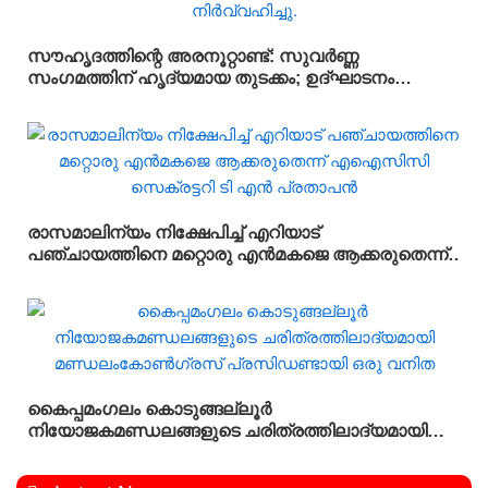
സൗഹൃദത്തിന്റെ അരനൂറ്റാണ്ട്: സുവർണ്ണ
സംഗമത്തിന് ഹൃദ്യമായ തുടക്കം; ഉദ്ഘാടനം
സംവിധായകൻ കമൽ നിർവ്വഹിച്ചു.
രാസമാലിന്യം നിക്ഷേപിച്ച് എറിയാട്
പഞ്ചായത്തിനെ മറ്റൊരു എൻമകജെ ആക്കരുതെന്ന്
എഐസിസി സെക്രട്ടറി ടി എൻ പ്രതാപൻ
കൈപ്പമംഗലം കൊടുങ്ങല്ലൂർ
നിയോജകമണ്ഡലങ്ങളുടെ ചരിത്രത്തിലാദ്യമായി
മണ്ഡലംകോൺഗ്രസ്‌ പ്രസിഡണ്ടായി ഒരു വനിത