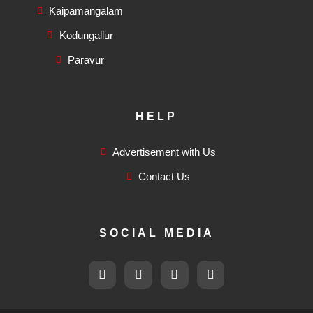
Kaipamangalam
Kodungallur
Paravur
HELP
Advertisement with Us
Contact Us
SOCIAL MEDIA
F
T
I
F
a
w
n
l
c
i
s
i
e
t
t
c