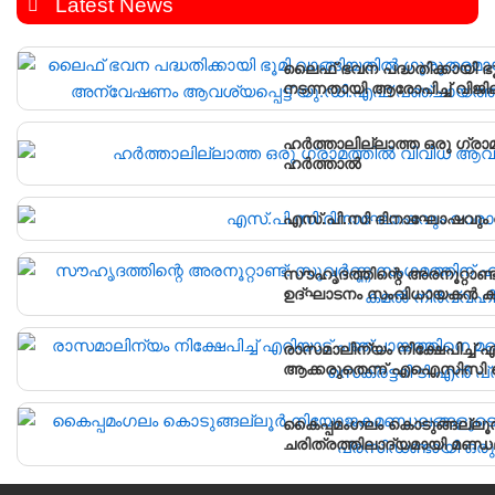
Latest News
ലൈഫ് ഭവന പദ്ധതിക്കായി ഭ
നടന്നതായി ആരോപിച്ച് വിജ
പഞ്ചായത്ത് ഓഫീസിലേക്ക് പ്
ഹർത്താലില്ലാത്ത ഒരു ഗ്രാ
ഹർത്താൽ
എസ്.പി.സി ദിനാഘോഷവും വ
സൗഹൃദത്തിന്റെ അരനൂറ്റാണ്
ഉദ്ഘാടനം സംവിധായകൻ കമൽ
രാസമാലിന്യം നിക്ഷേപിച്ച
ആക്കരുതെന്ന് എഐസിസി സെ
കൈപ്പമംഗലം കൊടുങ്ങല്ല
ചരിത്രത്തിലാദ്യമായി മണ