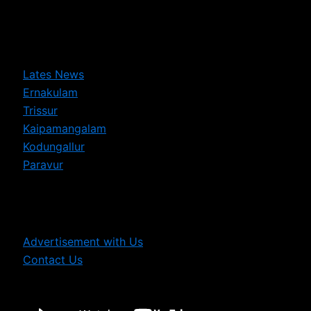
Pages
Lates News
Ernakulam
Trissur
Kaipamangalam
Kodungallur
Paravur
Help
Advertisement with Us
Contact Us
Social Media