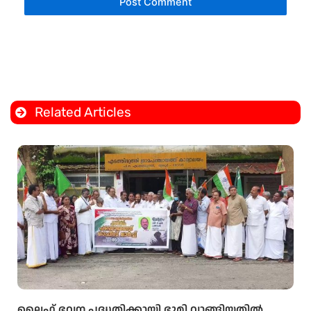
Related Articles
ലൈഫ് ഭവന പദ്ധതിക്കായി ഭൂമി വാങ്ങിയതിൽ