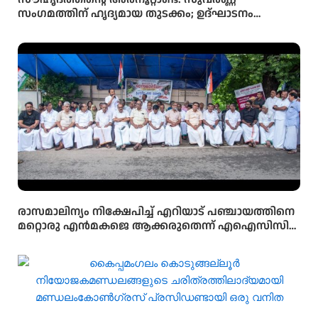
സംഗമത്തിന് ഹൃദ്യമായ തുടക്കം; ഉദ്ഘാടനം
സംവിധായകൻ കമൽ നിർവ്വഹിച്ചു.
രാസമാലിന്യം നിക്ഷേപിച്ച് എറിയാട് പഞ്ചായത്തിനെ
മറ്റൊരു എൻമകജെ ആക്കരുതെന്ന് എഐസിസി
സെക്രട്ടറി ടി എൻ പ്രതാപൻ