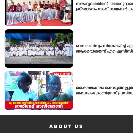
സൗഹൃദത്തിന്റെ അരനൂറ്റാണ്ട
ഉദ്ഘാടനം സംവിധായകൻ കമൽ
രാസമാലിന്യം നിക്ഷേപിച്ച്
ആക്കരുതെന്ന് എഐസിസി സെ
കൈപ്പമംഗലം കൊടുങ്ങല്ലൂർ
മണ്ഡലംകോൺഗ്രസ്‌ പ്രസിഡ
ABOUT US