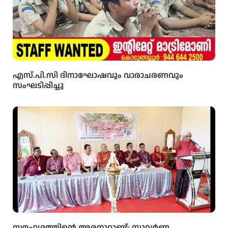
എസ്.പി.സി ദിനാഘോഷവും വാരാചരണവും
സംഘടിപ്പിച്ചു
സൗഹൃദത്തിന്റെ അരനൂറ്റാണ്ട്: സുവർണ്ണ