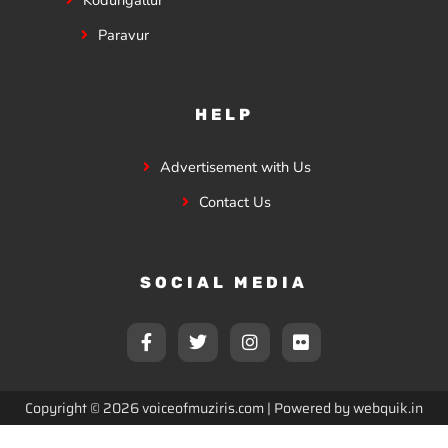
Paravur
HELP
Advertisement with Us
Contact Us
SOCIAL MEDIA
F
T
I
F
a
w
n
l
c
i
s
i
e
t
t
c
b
t
a
k
Copyright © 2026 voiceofmuziris.com | Powered by
webquik.in
o
e
g
r
o
r
r