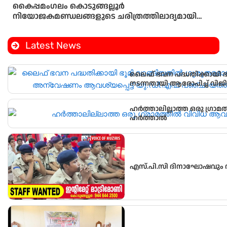
കൈപ്പമംഗലം കൊടുങ്ങല്ലൂർ
നിയോജകമണ്ഡലങ്ങളുടെ ചരിത്രത്തിലാദ്യമായി
മണ്ഡലംകോൺഗ്രസ്‌ പ്രസിഡണ്ടായി ഒരു വനിത
Latest News
ലൈഫ് ഭവന പദ്ധതിക്കായി 
നടന്നതായി ആരോപിച്ച് വിജ
പഞ്ചായത്ത് ഓഫീസിലേക്ക് പ്
ഹർത്താലില്ലാത്ത ഒരു ഗ്രാമ
ഹർത്താൽ
എസ്.പി.സി ദിനാഘോഷവും വ