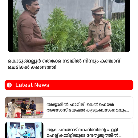
കൊടുങ്ങല്ലൂർ തെക്കേ നടയിൽ നിന്നും കഞ്ചാവ്
ചെടികൾ കണ്ടെത്തി
Latest News
അയ്യാരിൽ ഫാമിലി വെൽഫെയർ
അസോസിയേഷൻ കുടുംബസംഗമവും
പൊതുയോഗവും നടന്നു
ആല പനങ്ങാട് സാഹിബിൻ്റെ പള്ളി
മഹല്ല് കമ്മിറ്റിയുടെ നേതൃത്വത്തിൽ