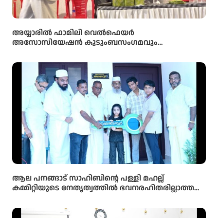
അയ്യാരിൽ ഫാമിലി വെൽഫെയർ
അസോസിയേഷൻ കുടുംബസംഗമവും
പൊതുയോഗവും നടന്നു
ആല പനങ്ങാട് സാഹിബിൻ്റെ പള്ളി മഹല്ല്
കമ്മിറ്റിയുടെ നേതൃത്വത്തിൽ ഭവനരഹിതരില്ലാത്ത
മഹല്ല് ബൈത്തുനൂർ പാർപ്പിട പദ്ധതിയിലെ 5-ാം
മത്തെ വീടിൻ്റെ താക്കോൽ ദാനം നടന്നു