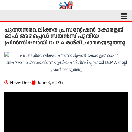
Skip
to
Men
content
പുത്തൻവേലിക്കര പ്രസന്റേഷൻ കോളേജ്
ഓഫ് അപ്ലൈഡ് സയൻസ് പുതിയ
പ്രിൻസിപ്പലായി Dr.P A രശ്മി ,ചാർജെടുത്തു
News Desk
June 3, 2026