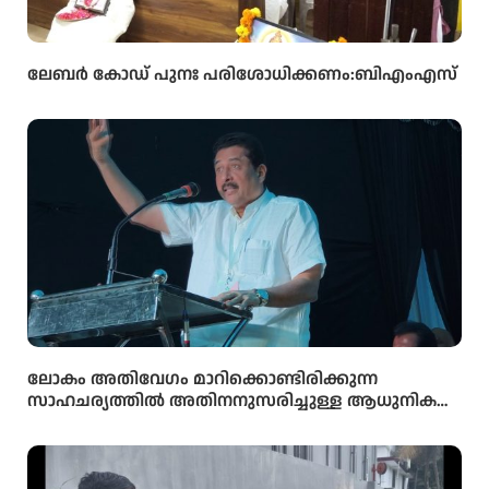
ലേബർ കോഡ് പുനഃ പരിശോധിക്കണം:ബിഎംഎസ്
ലോകം അതിവേഗം മാറിക്കൊണ്ടിരിക്കുന്ന
സാഹചര്യത്തിൽ അതിനനുസരിച്ചുള്ള ആധുനിക
വിദ്യാഭ്യാസം സ്കൂൾ തലത്തിൽ തന്നെ
വിദ്യാർഥികൾക്ക് ലഭ്യമാക്കുകയാണ് സർക്കാരിന്റെ
ലക്ഷ്യമെന്ന് സംസ്ഥാന വിദ്യാഭ്യാസ മന്ത്രി അഡ്വ.എൻ.
ഷംസുദ്ദീൻ