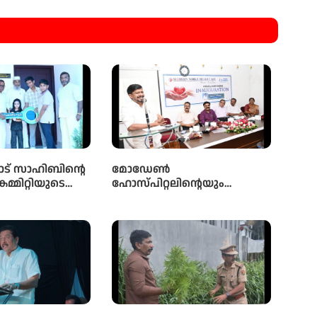
ട് സാഹിബിൻ്റെ
മോഡേൺ
കമ്മിറ്റിയുടെ
ഹോസ്‌പിറ്റലിന്റെയും
ിൽ
നോബിൾ ഹാർട്ട്
ലാത്ത മഹല്ല്
കെയറിന്റെയും സംയുക്ത
 പാർപ്പിട
സംരംഭമായ മോഡേൺ
 5-ാം മത്തെ
ഹാർട്ട് കെയറിൻ്റെ നവീകരിച്ച
ാക്കോൽ ദാനം
കാത്ത് ലാബിൻ്റെ ഉദ്ഘാടനം
മന്ത്രി ഒ ജെ ജനീഷ്
നിർവ്വഹിച്ചു.