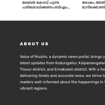
ലേബർ കോഡ് പുനഃ
ലോകം അത
പരിശോധിക്കണം:ബിഎംഎ
മാറിക്കൊണ്ടി
സ്
സാഹചര്യത്
അതിനനുസരി
ആധുനിക വിദ
സ്കൂൾ തലത
വിദ്യാർഥികൾ
ലഭ്യമാക്കു
സർക്കാരിന്റെ
ABOUT US
സംസ്ഥാന വിദ്
അഡ്വ.എൻ. 
Voice of Muziris, a dynamic news portal, brings 
latest updates from Kodungallur, Kaipamangalam
Trissur district, and Ernakulam district. With a f
delivering timely and accurate news, we strive t
readers well-informed about the happenings in 
vibrant regions.