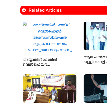
Related Articles
ആല പനങ്ങാ
അയ്യാരിൽ ഫാമിലി
പള്ളി മഹല്ല് 
വെൽഫെയർ
നേതൃത്വത്ത
അസോസിയേഷൻ
ഭവനരഹിതരില്
കുടുംബസംഗമവും
ബൈത്തുനൂർ
പൊതുയോഗവും നടന്നു
പദ്ധതിയിലെ
വീടിൻ്റെ ത
നടന്നു