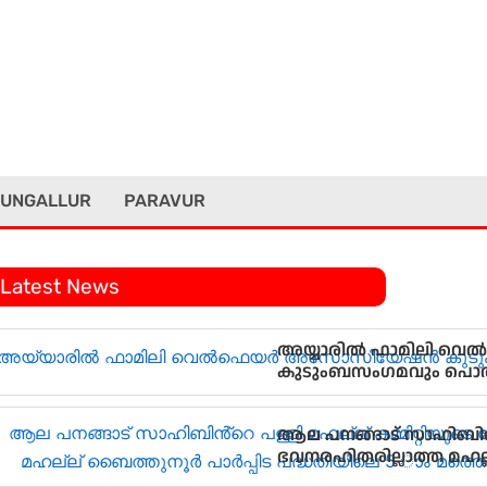
UNGALLUR
PARAVUR
Latest News
അയ്യാരിൽ ഫാമിലി
കുടുംബസംഗമവും പൊത
ആല പനങ്ങാട് സാഹിബിൻ്റെ
ഭവനരഹിതരില്ലാത്ത മഹല്
മത്തെ വീടിൻ്റെ താക്കോ