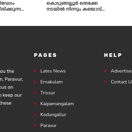
ിവേഗം
കൊടുങ്ങല്ലൂർ തെക്കേ
രിക്കുന്ന
നടയിൽ നിന്നും കഞ്ചാവ്
തിൽ
ചെടികൾ കണ്ടെത്തി
ച്ചുള്ള
്യാഭ്യാസം
്തിൽ തന്നെ
ക്ക്
കയാണ്
 ലക്ഷ്യമെന്ന്
PAGES
HELP
യാഭ്യാസ മന്ത്രി
ഷംസുദ്ദീൻ
Lates News
Advertis
you the
, Paravur,
Ernakulam
Contact U
ocus on
Trissur
o keep our
these
Kaipamangalam
Kodungallur
Paravur