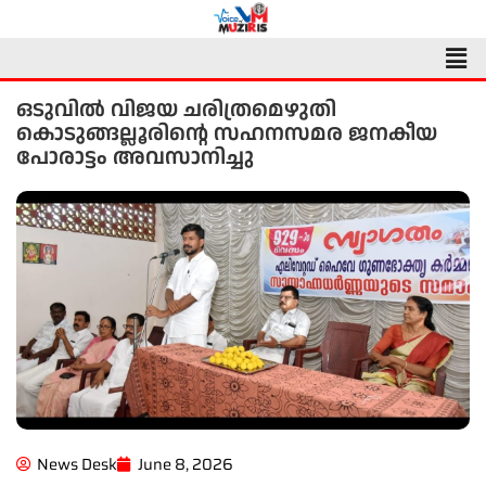
Skip
to
Men
content
ഒടുവിൽ വിജയ ചരിത്രമെഴുതി
കൊടുങ്ങല്ലൂരിൻ്റെ സഹനസമര ജനകീയ
പോരാട്ടം അവസാനിച്ചു
News Desk
June 8, 2026