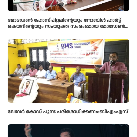
മോഡേൺ ഹോസ്‌പിറ്റലിന്റെയും നോബിൾ ഹാർട്ട്
കെയറിന്റെയും സംയുക്ത സംരംഭമായ മോഡേൺ
ഹാർട്ട് കെയറിൻ്റെ നവീകരിച്ച കാത്ത് ലാബിൻ്റെ
ഉദ്ഘാടനം മന്ത്രി ഒ ജെ ജനീഷ് നിർവ്വഹിച്ചു.
ലേബർ കോഡ് പുനഃ പരിശോധിക്കണം:ബിഎംഎസ്