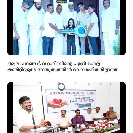
ആല പനങ്ങാട് സാഹിബിൻ്റെ പള്ളി മഹല്ല്
കമ്മിറ്റിയുടെ നേതൃത്വത്തിൽ ഭവനരഹിതരില്ലാത്ത
മഹല്ല് ബൈത്തുനൂർ പാർപ്പിട പദ്ധതിയിലെ 5-ാം
മത്തെ വീടിൻ്റെ താക്കോൽ ദാനം നടന്നു