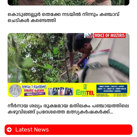
കൊടുങ്ങല്ലൂർ തെക്കേ നടയിൽ നിന്നും കഞ്ചാവ്
ചെടികൾ കണ്ടെത്തി
നീർനായ ശല്യം രൂക്ഷമായ മതിലകം പഞ്ചായത്തിലെ
കഴുവിലങ്ങ് പ്രദേശത്തെ മത്സ്യകർഷകർക്ക്
ആശ്വാസമായി വനംവകുപ്പ് കുളങ്ങളിൽ കൂടുകൾ
സ്ഥാപിച്ചു.
Latest News