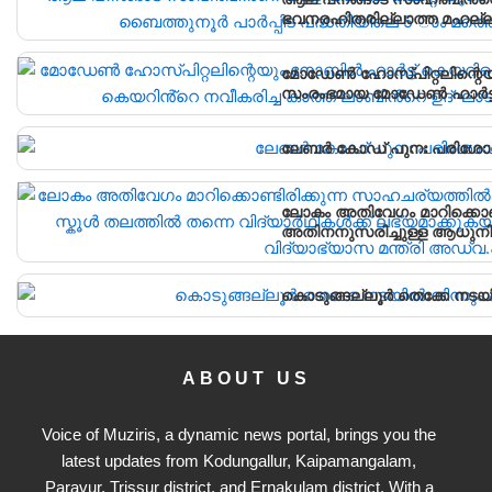
ഭവനരഹിതരില്ലാത്ത മഹല്ല് 
വീടിൻ്റെ താക്കോൽ ദാനം നട
മോഡേൺ ഹോസ്‌പിറ്റലിന്റെയ
സംരംഭമായ മോഡേൺ ഹാർട്ട് 
ലേബർ കോഡ് പുനഃ പരിശോ
ലോകം അതിവേഗം മാറിക്കൊണ്
അതിനനുസരിച്ചുള്ള ആധുനിക
വിദ്യാർഥികൾക്ക് ലഭ്യമാക്
വിദ്യാഭ്യാസ മന്ത്രി അഡ്വ
കൊടുങ്ങല്ലൂർ തെക്കേ നടയി
ABOUT US
Voice of Muziris, a dynamic news portal, brings you the
latest updates from Kodungallur, Kaipamangalam,
Paravur, Trissur district, and Ernakulam district. With a