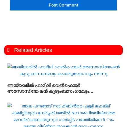
Related Articles
അയ്യാരിൽ ഫാമിലി വെൽഫെയർ
അസോസിയേഷൻ കുടുംബസംഗമവും
പൊതുയോഗവും നടന്നു