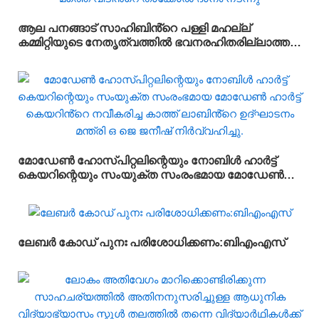
ആല പനങ്ങാട് സാഹിബിൻ്റെ പള്ളി മഹല്ല്
കമ്മിറ്റിയുടെ നേതൃത്വത്തിൽ ഭവനരഹിതരില്ലാത്ത
മഹല്ല് ബൈത്തുനൂർ പാർപ്പിട പദ്ധതിയിലെ 5-ാം
മത്തെ വീടിൻ്റെ താക്കോൽ ദാനം നടന്നു
മോഡേൺ ഹോസ്‌പിറ്റലിന്റെയും നോബിൾ ഹാർട്ട്
കെയറിന്റെയും സംയുക്ത സംരംഭമായ മോഡേൺ
ഹാർട്ട് കെയറിൻ്റെ നവീകരിച്ച കാത്ത് ലാബിൻ്റെ
ഉദ്ഘാടനം മന്ത്രി ഒ ജെ ജനീഷ് നിർവ്വഹിച്ചു.
ലേബർ കോഡ് പുനഃ പരിശോധിക്കണം:ബിഎംഎസ്