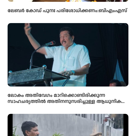
ലേബർ കോഡ് പുനഃ പരിശോധിക്കണം:ബിഎംഎസ്
ലോകം അതിവേഗം മാറിക്കൊണ്ടിരിക്കുന്ന
സാഹചര്യത്തിൽ അതിനനുസരിച്ചുള്ള ആധുനിക
വിദ്യാഭ്യാസം സ്കൂൾ തലത്തിൽ തന്നെ
വിദ്യാർഥികൾക്ക് ലഭ്യമാക്കുകയാണ് സർക്കാരിന്റെ
ലക്ഷ്യമെന്ന് സംസ്ഥാന വിദ്യാഭ്യാസ മന്ത്രി അഡ്വ.എൻ.
ഷംസുദ്ദീൻ