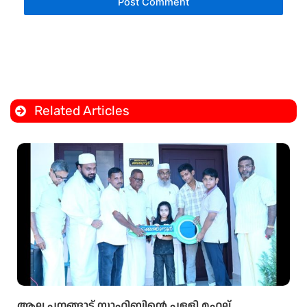
Related Articles
ആല പനങ്ങാട് സാഹിബിൻ്റെ പള്ളി മഹല്ല്