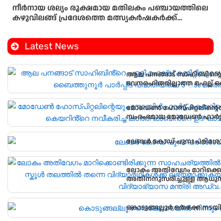
നീർനായ ശല്യം രൂക്ഷമായ മതിലകം പഞ്ചായത്തിലെ
കഴുവിലങ്ങ് പ്രദേശത്തെ മത്സ്യകർഷകർക്ക്
ആശ്വാസമായി വനംവകുപ്പ് കുളങ്ങളിൽ കൂടുകൾ
സ്ഥാപിച്ചു.
Latest News
ആല പനങ്ങാട് സാഹിബിൻ്റെ പള
ഭവനരഹിതരില്ലാത്ത മഹല്ല് 
വീടിൻ്റെ താക്കോൽ ദാനം നടന
മോഡേൺ ഹോസ്‌പിറ്റലിന്റെ
സംരംഭമായ മോഡേൺ ഹാർട്ട് 
ലേബർ കോഡ് പുനഃ പരിശ
ലോകം അതിവേഗം മാറിക്കൊണ
അതിനനുസരിച്ചുള്ള ആധുനി
വിദ്യാർഥികൾക്ക് ലഭ്യമാക്കു
വിദ്യാഭ്യാസ മന്ത്രി അഡ്വ.എൻ
കൊടുങ്ങല്ലൂർ തെക്കേ നടയി