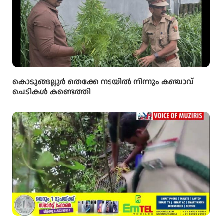
കൊടുങ്ങല്ലൂർ തെക്കേ നടയിൽ നിന്നും കഞ്ചാവ്
ചെടികൾ കണ്ടെത്തി