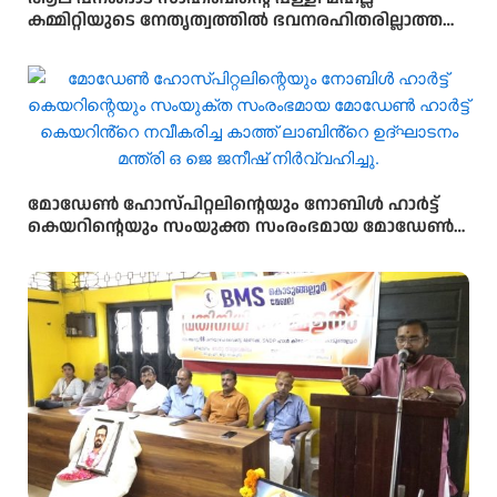
കമ്മിറ്റിയുടെ നേതൃത്വത്തിൽ ഭവനരഹിതരില്ലാത്ത
മഹല്ല് ബൈത്തുനൂർ പാർപ്പിട പദ്ധതിയിലെ 5-ാം
മത്തെ വീടിൻ്റെ താക്കോൽ ദാനം നടന്നു
മോഡേൺ ഹോസ്‌പിറ്റലിന്റെയും നോബിൾ ഹാർട്ട്
കെയറിന്റെയും സംയുക്ത സംരംഭമായ മോഡേൺ
ഹാർട്ട് കെയറിൻ്റെ നവീകരിച്ച കാത്ത് ലാബിൻ്റെ
ഉദ്ഘാടനം മന്ത്രി ഒ ജെ ജനീഷ് നിർവ്വഹിച്ചു.