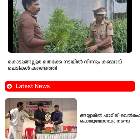
കൊടുങ്ങല്ലൂർ തെക്കേ നടയിൽ നിന്നും കഞ്ചാവ്
ചെടികൾ കണ്ടെത്തി
Latest News
അയ്യാരിൽ ഫാമിലി വെ
പൊതുയോഗവും നടന്നു