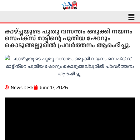
Skip
to
Men
content
കാഴ്ച്ചയുടെ പുതു വസന്തം ഒരുക്കി നയനം
സെപ്ക്സ് മാട്ടിൻ്റെ പുതിയ ഷോറും
കൊടുങ്ങല്ലൂരിൽ പ്രവർത്തനം ആരംഭിച്ചു.
News Desk
June 17, 2026