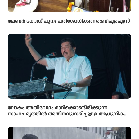
ലേബർ കോഡ് പുനഃ പരിശോധിക്കണം:ബിഎംഎസ്
ലോകം അതിവേഗം മാറിക്കൊണ്ടിരിക്കുന്ന
സാഹചര്യത്തിൽ അതിനനുസരിച്ചുള്ള ആധുനിക
വിദ്യാഭ്യാസം സ്കൂൾ തലത്തിൽ തന്നെ
വിദ്യാർഥികൾക്ക് ലഭ്യമാക്കുകയാണ് സർക്കാരിന്റെ
ലക്ഷ്യമെന്ന് സംസ്ഥാന വിദ്യാഭ്യാസ മന്ത്രി അഡ്വ.എൻ.
ഷംസുദ്ദീൻ