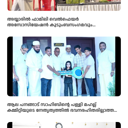
അയ്യാരിൽ ഫാമിലി വെൽഫെയർ
അസോസിയേഷൻ കുടുംബസംഗമവും
പൊതുയോഗവും നടന്നു
ആല പനങ്ങാട് സാഹിബിൻ്റെ പള്ളി മഹല്ല്
കമ്മിറ്റിയുടെ നേതൃത്വത്തിൽ ഭവനരഹിതരില്ലാത്ത
മഹല്ല് ബൈത്തുനൂർ പാർപ്പിട പദ്ധതിയിലെ 5-ാം
മത്തെ വീടിൻ്റെ താക്കോൽ ദാനം നടന്നു