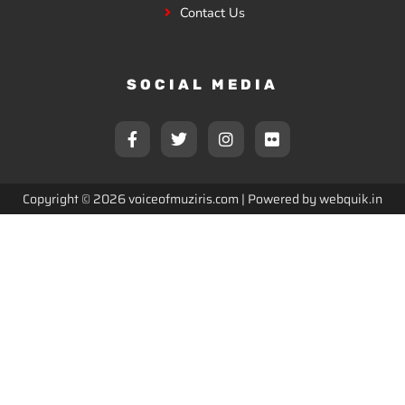
Contact Us
SOCIAL MEDIA
F
T
I
F
a
w
n
l
c
i
s
i
e
t
t
c
b
t
a
k
Copyright © 2026 voiceofmuziris.com | Powered by
webquik.in
o
e
g
r
o
r
r
k
a
-
m
f