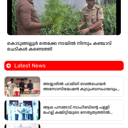
കൊടുങ്ങല്ലൂർ തെക്കേ നടയിൽ നിന്നും കഞ്ചാവ്
ചെടികൾ കണ്ടെത്തി
Latest News
അയ്യാരിൽ ഫാമിലി വെൽഫെയർ
അസോസിയേഷൻ കുടുംബസംഗമവും
പൊതുയോഗവും നടന്നു
ആല പനങ്ങാട് സാഹിബിൻ്റെ പള്ളി
മഹല്ല് കമ്മിറ്റിയുടെ നേതൃത്വത്തിൽ
ഭവനരഹിതരില്ലാത്ത മഹല്ല്
ബൈത്തുനൂർ പാർപ്പിട പദ്ധതിയിലെ