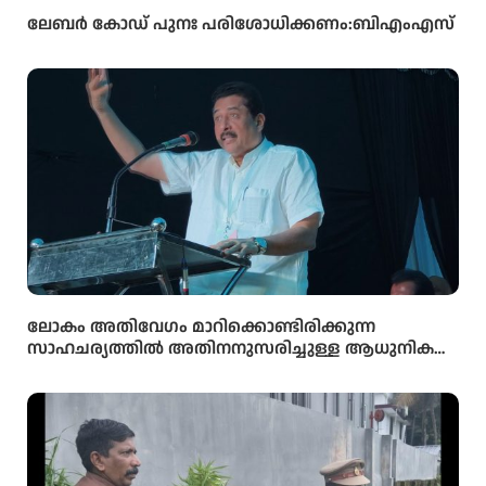
ലേബർ കോഡ് പുനഃ പരിശോധിക്കണം:ബിഎംഎസ്
ലോകം അതിവേഗം മാറിക്കൊണ്ടിരിക്കുന്ന
സാഹചര്യത്തിൽ അതിനനുസരിച്ചുള്ള ആധുനിക
വിദ്യാഭ്യാസം സ്കൂൾ തലത്തിൽ തന്നെ
വിദ്യാർഥികൾക്ക് ലഭ്യമാക്കുകയാണ് സർക്കാരിന്റെ
ലക്ഷ്യമെന്ന് സംസ്ഥാന വിദ്യാഭ്യാസ മന്ത്രി അഡ്വ.എൻ.
ഷംസുദ്ദീൻ