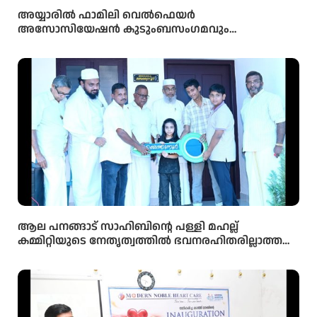
അയ്യാരിൽ ഫാമിലി വെൽഫെയർ
അസോസിയേഷൻ കുടുംബസംഗമവും
പൊതുയോഗവും നടന്നു
ആല പനങ്ങാട് സാഹിബിൻ്റെ പള്ളി മഹല്ല്
കമ്മിറ്റിയുടെ നേതൃത്വത്തിൽ ഭവനരഹിതരില്ലാത്ത
മഹല്ല് ബൈത്തുനൂർ പാർപ്പിട പദ്ധതിയിലെ 5-ാം
മത്തെ വീടിൻ്റെ താക്കോൽ ദാനം നടന്നു