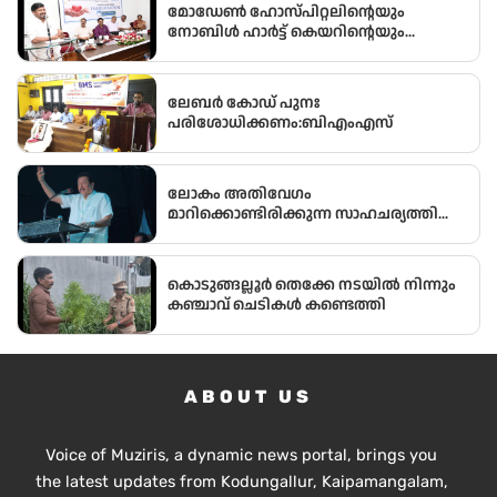
5-ാം മത്തെ വീടിൻ്റെ താക്കോൽ ദാനം
മോഡേൺ ഹോസ്‌പിറ്റലിന്റെയും
നടന്നു
നോബിൾ ഹാർട്ട് കെയറിന്റെയും
സംയുക്ത സംരംഭമായ മോഡേൺ ഹാർട്ട്
കെയറിൻ്റെ നവീകരിച്ച കാത്ത് ലാബിൻ്റെ
ഉദ്ഘാടനം മന്ത്രി ഒ ജെ ജനീഷ്
ലേബർ കോഡ് പുനഃ
നിർവ്വഹിച്ചു.
പരിശോധിക്കണം:ബിഎംഎസ്
ലോകം അതിവേഗം
മാറിക്കൊണ്ടിരിക്കുന്ന സാഹചര്യത്തിൽ
അതിനനുസരിച്ചുള്ള ആധുനിക
വിദ്യാഭ്യാസം സ്കൂൾ തലത്തിൽ തന്നെ
വിദ്യാർഥികൾക്ക് ലഭ്യമാക്കുകയാണ്
കൊടുങ്ങല്ലൂർ തെക്കേ നടയിൽ നിന്നും
സർക്കാരിന്റെ ലക്ഷ്യമെന്ന് സംസ്ഥാന
കഞ്ചാവ് ചെടികൾ കണ്ടെത്തി
വിദ്യാഭ്യാസ മന്ത്രി അഡ്വ.എൻ. ഷംസുദ്ദീൻ
ABOUT US
Voice of Muziris, a dynamic news portal, brings you
the latest updates from Kodungallur, Kaipamangalam,