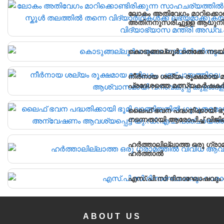
ലോകം അതിവേഗം മാറിക്കൊണ്
അതിനനുസരിച്ചുള്ള ആധുനിക
വിദ്യാർഥികൾക്ക് ലഭ്യമാക്
വിദ്യാഭ്യാസ മന്ത്രി അഡ്വ
കൊടുങ്ങല്ലൂർ തെക്കേ നടയി
നീർനായ ശല്യം രൂക്ഷമായ മ
പ്രദേശത്തെ മത്സ്യകർഷകർക
കൂടുകൾ സ്ഥാപിച്ചു.
ലൈഫ് ഭവന പദ്ധതിക്കായി ഭ
നടന്നതായി ആരോപിച്ച് വിജ
പഞ്ചായത്ത് ഓഫീസിലേക്ക് പ്
ഹർത്താലില്ലാത്ത ഒരു ഗ്രാ
ഹർത്താൽ
എസ്.പി.സി ദിനാഘോഷവും വ
ABOUT US