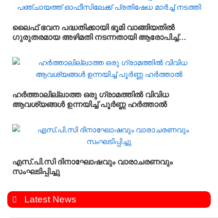
ലൈഫ് ഭവന പദ്ധതിക്കായി ഭൂമി വാങ്ങിയതിൽ
ഗുരുതരമായ അഴിമതി നടന്നതായി ആരോപിച്ച്
വിജിലൻസ് അന്വേഷണം ആവശ്യപ്പെട്ട് യു.ഡി.എഫ്
പഞ്ചായത്ത് ഓഫീസിലേക്ക് പ്രതിഷേധ മാർച്ച്
നടത്തി
ഹർത്താലില്ലാത്ത ഒരു ഗ്രാമത്തിൽ വിവിധ
ആവശ്യങ്ങൾ ഉന്നയിച്ച് പൂർണ്ണ ഹർത്താൽ
എസ്.പി.സി ദിനാഘോഷവും വാരാചരണവും
സംഘടിപ്പിച്ചു
Latest News