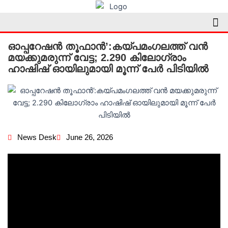
Skip
Me
to
content
ഓപ്പറേഷൻ തൂഫാൻ’:കയ്പമംഗലത്ത് വൻ
മയക്കുമരുന്ന് വേട്ട; 2.290 കിലോഗ്രാം
ഹാഷിഷ് ഓയിലുമായി മൂന്ന് പേർ പിടിയിൽ
News Desk
June 26, 2026