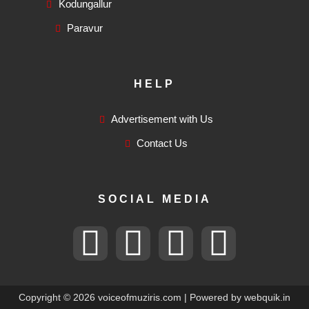
Kodungallur
Paravur
HELP
Advertisement with Us
Contact Us
SOCIAL MEDIA
F
T
I
F
a
w
n
l
Copyright © 2026 voiceofmuziris.com | Powered by
webquik.in