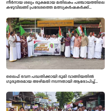
നീർനായ ശല്യം രൂക്ഷമായ മതിലകം പഞ്ചായത്തിലെ
കഴുവിലങ്ങ് പ്രദേശത്തെ മത്സ്യകർഷകർക്ക്
ആശ്വാസമായി വനംവകുപ്പ് കുളങ്ങളിൽ കൂടുകൾ
സ്ഥാപിച്ചു.
ലൈഫ് ഭവന പദ്ധതിക്കായി ഭൂമി വാങ്ങിയതിൽ
ഗുരുതരമായ അഴിമതി നടന്നതായി ആരോപിച്ച്
വിജിലൻസ് അന്വേഷണം ആവശ്യപ്പെട്ട് യു.ഡി.എഫ്
പഞ്ചായത്ത് ഓഫീസിലേക്ക് പ്രതിഷേധ മാർച്ച്
നടത്തി