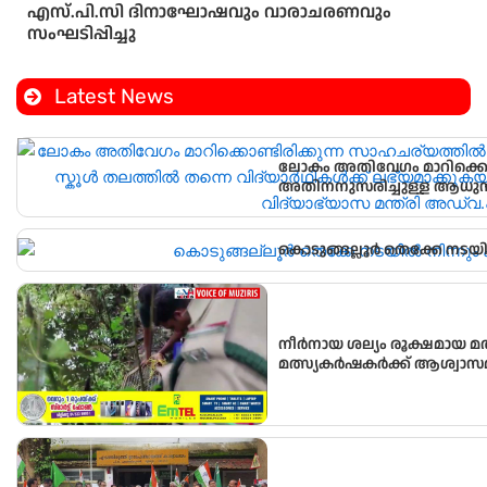
എസ്.പി.സി ദിനാഘോഷവും വാരാചരണവും
സംഘടിപ്പിച്ചു
Latest News
ലോകം അതിവേഗം മാറിക്കൊണ
അതിനനുസരിച്ചുള്ള ആധുനി
വിദ്യാർഥികൾക്ക് ലഭ്യമാക്കു
വിദ്യാഭ്യാസ മന്ത്രി അഡ്വ.എൻ
കൊടുങ്ങല്ലൂർ തെക്കേ നടയി
നീർനായ ശല്യം രൂക്ഷമായ മ
മത്സ്യകർഷകർക്ക് ആശ്വാസ
സ്ഥാപിച്ചു.