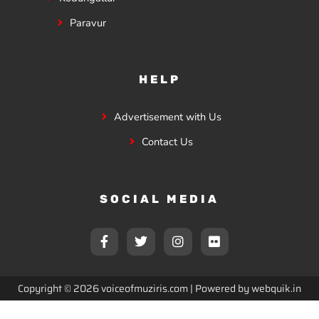
Paravur
HELP
Advertisement with Us
Contact Us
SOCIAL MEDIA
F
T
I
F
a
w
n
l
c
i
s
i
e
t
t
c
b
t
a
k
Copyright © 2026 voiceofmuziris.com | Powered by
webquik.in
o
e
g
r
o
r
r