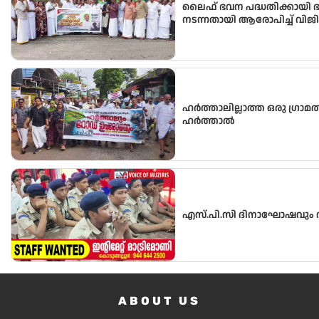
ലൈഫ് ഭവന പദ്ധതിക്കായി 
നടന്നതായി ആരോപിച്ച് വിജ
പഞ്ചായത്ത് ഓഫീസിലേക്ക് പ്
ഹർത്താലില്ലാത്ത ഒരു ഗ്രാമ
ഹർത്താൽ
എസ്.പി.സി ദിനാഘോഷവും വ
ABOUT US