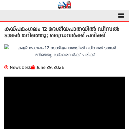
Skip
to
Men
content
കയ്പമംഗലം 12 ദേശീയപാതയിൽ ഡീസൽ
ടാങ്കർ മറിഞ്ഞു; ഡ്രൈവർക്ക് പരിക്ക്
News Desk
June 29, 2026