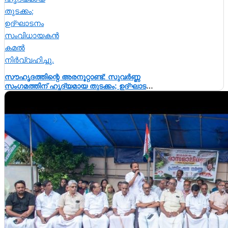
സൗഹൃദത്തിന്റെ അരനൂറ്റാണ്ട്: സുവർണ്ണ
സംഗമത്തിന് ഹൃദ്യമായ തുടക്കം; ഉദ്ഘാടനം
സംവിധായകൻ കമൽ നിർവ്വഹിച്ചു.