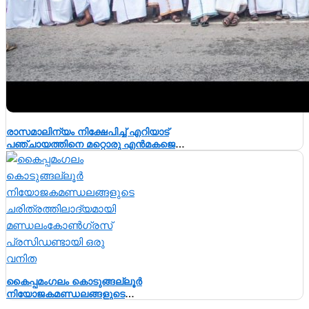
രാസമാലിന്യം നിക്ഷേപിച്ച് എറിയാട്
പഞ്ചായത്തിനെ മറ്റൊരു എൻമകജെ
ആക്കരുതെന്ന് എഐസിസി സെക്രട്ടറി ടി
എൻ പ്രതാപൻ
കൈപ്പമംഗലം കൊടുങ്ങല്ലൂർ
നിയോജകമണ്ഡലങ്ങളുടെ
ചരിത്രത്തിലാദ്യമായി മണ്ഡലംകോൺഗ്രസ്‌