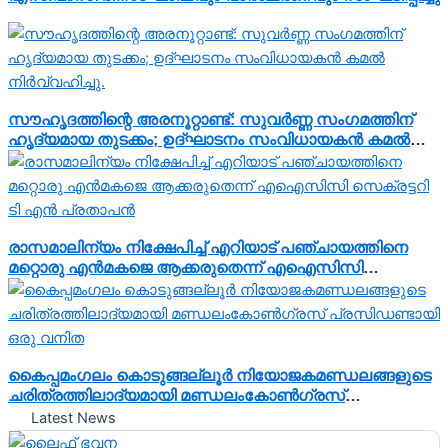
സൗഹൃദത്തിന്റെ അരനൂറ്റാണ്ട്: സുവർണ്ണ സംഗമത്തിന്
ഹൃദ്യമായ തുടക്കം; ഉദ്ഘാടനം സംവിധായകൻ കമൽ
നിർവ്വഹിച്ചു.
രാസമാലിന്യം നിക്ഷേപിച്ച് എറിയാട് പഞ്ചായത്തിനെ
മറ്റൊരു എൻമകജെ ആക്കരുതെന്ന് എഐസിസി
സെക്രട്ടറി ടി എൻ പ്രതാപൻ
കൈപ്പമംഗലം കൊടുങ്ങല്ലൂർ നിയോജകമണ്ഡലങ്ങളുടെ
ചരിത്രത്തിലാദ്യമായി മണ്ഡലംകോൺഗ്രസ്‌
പ്രസിഡണ്ടായി ഒരു വനിത
Latest News