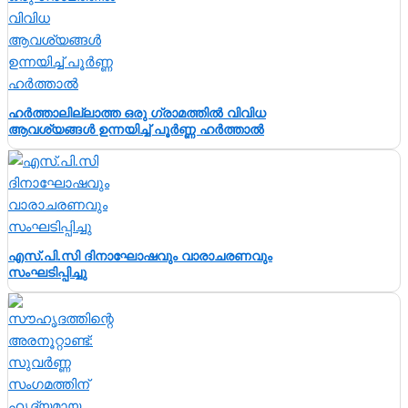
ഹർത്താലില്ലാത്ത ഒരു ഗ്രാമത്തിൽ വിവിധ
ആവശ്യങ്ങൾ ഉന്നയിച്ച് പൂർണ്ണ ഹർത്താൽ
എസ്.പി.സി ദിനാഘോഷവും വാരാചരണവും
സംഘടിപ്പിച്ചു