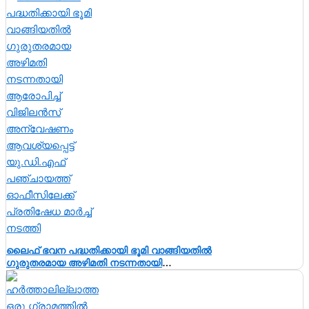
ലൈഫ് ഭവന പദ്ധതിക്കായി ഭൂമി വാങ്ങിയതിൽ
ഗുരുതരമായ അഴിമതി നടന്നതായി
ആരോപിച്ച് വിജിലൻസ് അന്വേഷണം
ആവശ്യപ്പെട്ട് യു.ഡി.എഫ് പഞ്ചായത്ത്
ഓഫീസിലേക്ക് പ്രതിഷേധ മാർച്ച് നടത്തി