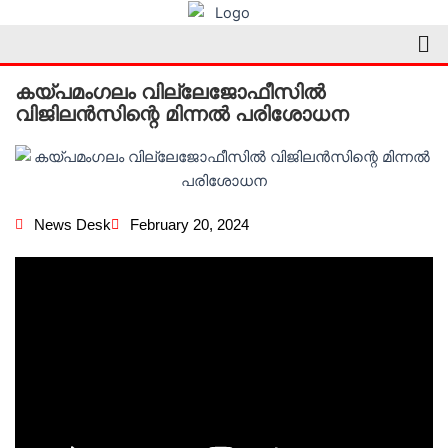
Skip
Me
to
content
കയ്പമംഗലം വില്ലേജോഫീസിൽ
വിജിലൻസിന്റെ മിന്നൽ പരിശോധന
News Desk
February 20, 2024