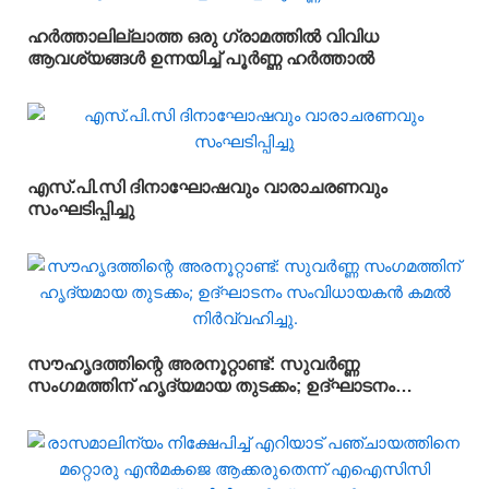
ഹർത്താലില്ലാത്ത ഒരു ഗ്രാമത്തിൽ വിവിധ
ആവശ്യങ്ങൾ ഉന്നയിച്ച് പൂർണ്ണ ഹർത്താൽ
എസ്.പി.സി ദിനാഘോഷവും വാരാചരണവും
സംഘടിപ്പിച്ചു
സൗഹൃദത്തിന്റെ അരനൂറ്റാണ്ട്: സുവർണ്ണ
സംഗമത്തിന് ഹൃദ്യമായ തുടക്കം; ഉദ്ഘാടനം
സംവിധായകൻ കമൽ നിർവ്വഹിച്ചു.