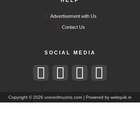
HELP
Advertisement with Us
Contact Us
SOCIAL MEDIA
F
T
I
F
a
w
n
l
c
i
s
i
Copyright © 2026 voiceofmuziris.com | Powered by
webquik.in
e
t
t
c
b
t
a
k