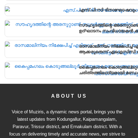
എസ്.പി.സി ദിനാഘോഷവും വ
സൗഹൃദത്തിന്റെ അരനൂറ്റാണ്
ഉദ്ഘാടനം സംവിധായകൻ കമൽ
രാസമാലിന്യം നിക്ഷേപിച്ച
ആക്കരുതെന്ന് എഐസിസി സെ
കൈപ്പമംഗലം കൊടുങ്ങല്ല
ചരിത്രത്തിലാദ്യമായി മണ
ABOUT US
Voice of Muziris, a dynamic news portal, brings you the
latest updates from Kodungallur, Kaipamangalam,
Paravur, Trissur district, and Ernakulam district. With a
focus on delivering timely and accurate news, we strive to