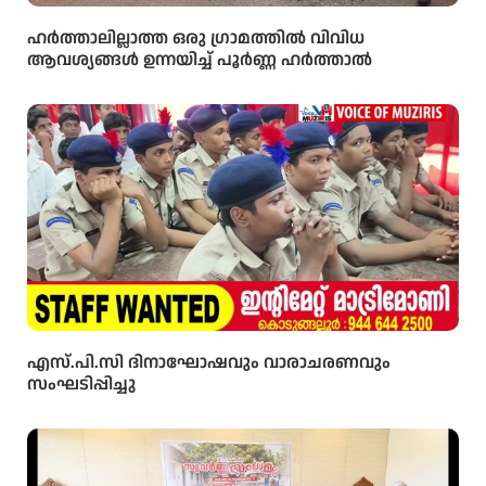
ഹർത്താലില്ലാത്ത ഒരു ഗ്രാമത്തിൽ വിവിധ
ആവശ്യങ്ങൾ ഉന്നയിച്ച് പൂർണ്ണ ഹർത്താൽ
എസ്.പി.സി ദിനാഘോഷവും വാരാചരണവും
സംഘടിപ്പിച്ചു