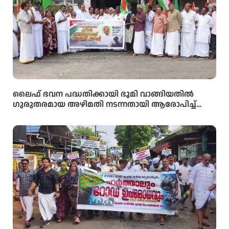
ലൈഫ് ഭവന പദ്ധതിക്കായി ഭൂമി വാങ്ങിയതിൽ
ഗുരുതരമായ അഴിമതി നടന്നതായി ആരോപിച്ച്
വിജിലൻസ് അന്വേഷണം ആവശ്യപ്പെട്ട് യു.ഡി.എഫ്
പഞ്ചായത്ത് ഓഫീസിലേക്ക് പ്രതിഷേധ മാർച്ച്
നടത്തി