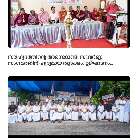
സൗഹൃദത്തിന്റെ അരനൂറ്റാണ്ട്: സുവർണ്ണ
സംഗമത്തിന് ഹൃദ്യമായ തുടക്കം; ഉദ്ഘാടനം
സംവിധായകൻ കമൽ നിർവ്വഹിച്ചു.