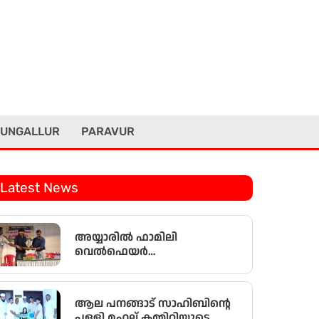
UNGALLUR
PARAVUR
Latest News
അയ്യാരിൽ ഫാമിലി
വെൽഫെയർ
അസോസിയേഷൻ
കുടുംബസംഗമവും
പൊതുയോഗവും നടന്നു
ആല പനങ്ങാട് സാഹിബിൻ്റെ
പള്ളി മഹല്ല് കമ്മിറ്റിയുടെ