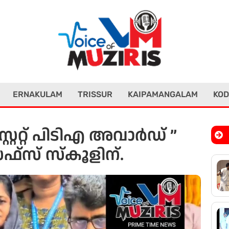
ERNAKULAM
TRISSUR
KAIPAMANGALAM
KOD
റ്റേറ്റ് പിടിഎ അവാർഡ് ”
സ് സ്കൂളിന്.