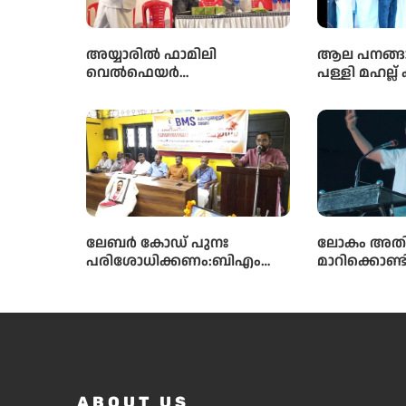
അയ്യാരിൽ ഫാമിലി
ആല പനങ്ങാ
വെൽഫെയർ
പള്ളി മഹല്ല് 
അസോസിയേഷൻ
നേതൃത്വത്ത
കുടുംബസംഗമവും
ഭവനരഹിതരില്
പൊതുയോഗവും നടന്നു
ബൈത്തുനൂർ
പദ്ധതിയിലെ
വീടിൻ്റെ ത
നടന്നു
ലേബർ കോഡ് പുനഃ
ലോകം അത
പരിശോധിക്കണം:ബിഎംഎ
മാറിക്കൊണ്ടി
സ്
സാഹചര്യത്
അതിനനുസരി
ആധുനിക വിദ
സ്കൂൾ തലത
വിദ്യാർഥികൾ
ലഭ്യമാക്കു
സർക്കാരിന്റെ
ABOUT US