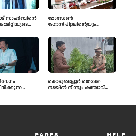
ട് സാഹിബിൻ്റെ
മോഡേൺ
കമ്മിറ്റിയുടെ
ഹോസ്‌പിറ്റലിന്റെയും
ിൽ
നോബിൾ ഹാർട്ട്
ലാത്ത മഹല്ല്
കെയറിന്റെയും സംയുക്ത
 പാർപ്പിട
സംരംഭമായ മോഡേൺ
 5-ാം മത്തെ
ഹാർട്ട് കെയറിൻ്റെ നവീകരിച്ച
ാക്കോൽ ദാനം
കാത്ത് ലാബിൻ്റെ ഉദ്ഘാടനം
മന്ത്രി ഒ ജെ ജനീഷ്
നിർവ്വഹിച്ചു.
ിവേഗം
കൊടുങ്ങല്ലൂർ തെക്കേ
രിക്കുന്ന
നടയിൽ നിന്നും കഞ്ചാവ്
തിൽ
ചെടികൾ കണ്ടെത്തി
ച്ചുള്ള
്യാഭ്യാസം
്തിൽ തന്നെ
ക്ക്
കയാണ്
 ലക്ഷ്യമെന്ന്
PAGES
HELP