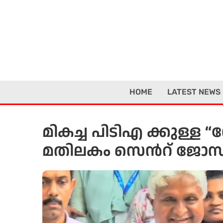
Skip
to
content
HOME
LATEST NEWS
മികച്ച പിടിഎ ക്കുള്ള “സ്
മതിലകം സെൻറ് ജോസഫ്