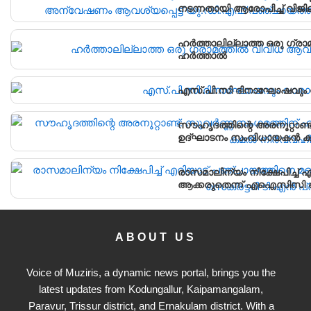
നടന്നതായി ആരോപിച്ച് വിജ
പഞ്ചായത്ത് ഓഫീസിലേക്ക് പ്
ഹർത്താലില്ലാത്ത ഒരു ഗ്രാ
ഹർത്താൽ
എസ്.പി.സി ദിനാഘോഷവും വ
സൗഹൃദത്തിന്റെ അരനൂറ്റാണ്
ഉദ്ഘാടനം സംവിധായകൻ കമൽ
രാസമാലിന്യം നിക്ഷേപിച്ച
ആക്കരുതെന്ന് എഐസിസി സെ
ABOUT US
Voice of Muziris, a dynamic news portal, brings you the
latest updates from Kodungallur, Kaipamangalam,
Paravur, Trissur district, and Ernakulam district. With a