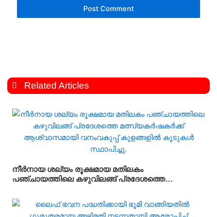
Related Articles
നീർനായ ശല്യം രൂക്ഷമായ മതിലകം
പഞ്ചായത്തിലെ കഴുവിലങ്ങ് പ്രദേശത്തെ
മത്സ്യകർഷകർക്ക് ആശ്വാസമായി വനംവകുപ്പ്
കുളങ്ങളിൽ കൂടുകൾ സ്ഥാപിച്ചു.