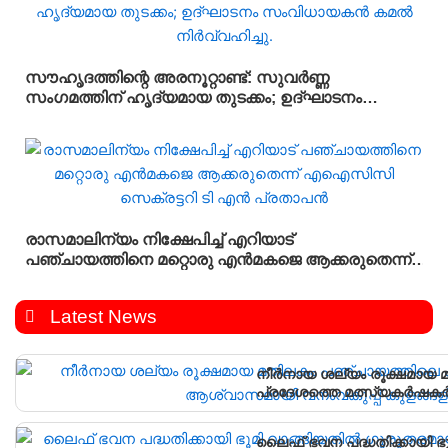
സൗഹൃദത്തിന്റെ അരനൂറ്റാണ്ട്: സുവർണ്ണ
സംഗമത്തിന് ഹൃദ്യമായ തുടക്കം; ഉദ്ഘാടനം
സംവിധായകൻ കമൽ നിർവ്വഹിച്ചു.
രാസമാലിന്യം നിക്ഷേപിച്ച് എറിയാട്
പഞ്ചായത്തിനെ മറ്റൊരു എൻമകജെ ആക്കരുതെന്ന്
എഐസിസി സെക്രട്ടറി ടി എൻ പ്രതാപൻ
Latest News
നീർനായ ശല്യം രൂക്ഷമായ മ
പ്രദേശത്തെ മത്സ്യകർഷകർക
കൂടുകൾ സ്ഥാപിച്ചു.
ലൈഫ് ഭവന പദ്ധതിക്കായി ഭ