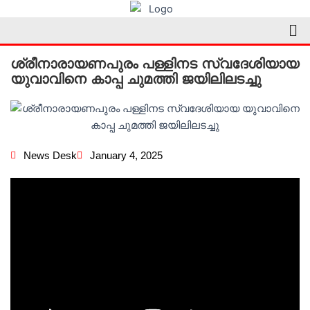
Skip
Me
to
content
ശ്രീനാരായണപുരം പള്ളിനട സ്വദേശിയായ
യുവാവിനെ കാപ്പ ചുമത്തി ജയിലിലടച്ചു
News Desk
January 4, 2025