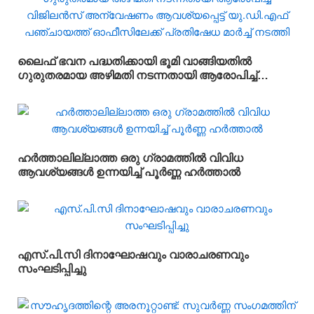
ലൈഫ് ഭവന പദ്ധതിക്കായി ഭൂമി വാങ്ങിയതിൽ
ഗുരുതരമായ അഴിമതി നടന്നതായി ആരോപിച്ച്
വിജിലൻസ് അന്വേഷണം ആവശ്യപ്പെട്ട് യു.ഡി.എഫ്
പഞ്ചായത്ത് ഓഫീസിലേക്ക് പ്രതിഷേധ മാർച്ച്
നടത്തി
ഹർത്താലില്ലാത്ത ഒരു ഗ്രാമത്തിൽ വിവിധ
ആവശ്യങ്ങൾ ഉന്നയിച്ച് പൂർണ്ണ ഹർത്താൽ
എസ്.പി.സി ദിനാഘോഷവും വാരാചരണവും
സംഘടിപ്പിച്ചു