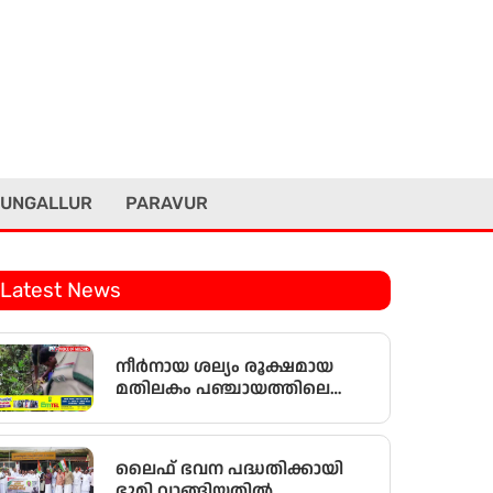
UNGALLUR
PARAVUR
Latest News
നീർനായ ശല്യം രൂക്ഷമായ
മതിലകം പഞ്ചായത്തിലെ
കഴുവിലങ്ങ് പ്രദേശത്തെ
മത്സ്യകർഷകർക്ക്
ആശ്വാസമായി വനംവകുപ്പ്
ലൈഫ് ഭവന പദ്ധതിക്കായി
കുളങ്ങളിൽ കൂടുകൾ
ഭൂമി വാങ്ങിയതിൽ