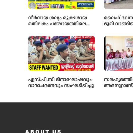
നീർനായ ശല്യം രൂക്ഷമായ
ലൈഫ് ഭവന 
മതിലകം പഞ്ചായത്തിലെ
ഭൂമി വാങ്ങ
കഴുവിലങ്ങ് പ്രദേശത്തെ
ഗുരുതരമാ
മത്സ്യകർഷകർക്ക്
നടന്നതായി 
ആശ്വാസമായി വനംവകുപ്പ്
വിജിലൻസ്
കുളങ്ങളിൽ കൂടുകൾ
ആവശ്യപ്പെട്
സ്ഥാപിച്ചു.
പഞ്ചായത്ത്
പ്രതിഷേധ മാ
എസ്.പി.സി ദിനാഘോഷവും
സൗഹൃദത്തിന
വാരാചരണവും സംഘടിപ്പിച്ചു
അരനൂറ്റാണ്ട
സംഗമത്തിന്
തുടക്കം; ഉ
സംവിധായ
നിർവ്വഹിച്ചു.
ABOUT US