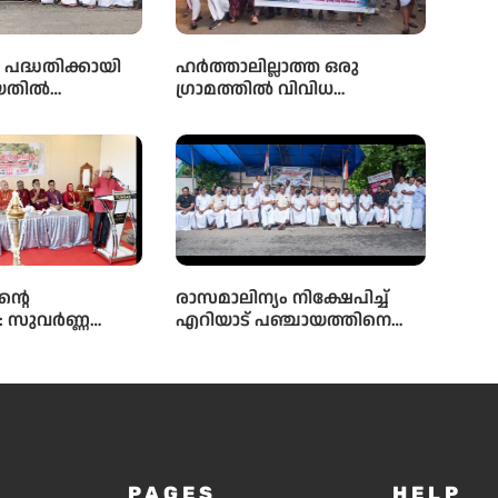
പദ്ധതിക്കായി
ഹർത്താലില്ലാത്ത ഒരു
ിയതിൽ
ഗ്രാമത്തിൽ വിവിധ
യ അഴിമതി
ആവശ്യങ്ങൾ ഉന്നയിച്ച്
ആരോപിച്ച്
പൂർണ്ണ ഹർത്താൽ
 അന്വേഷണം
ട് യു.ഡി.എഫ്
 ഓഫീസിലേക്ക്
ർച്ച് നടത്തി
്റെ
രാസമാലിന്യം നിക്ഷേപിച്ച്
്: സുവർണ്ണ
എറിയാട് പഞ്ചായത്തിനെ
 ഹൃദ്യമായ
മറ്റൊരു എൻമകജെ
ദ്ഘാടനം
ആക്കരുതെന്ന് എഐസിസി
കൻ കമൽ
സെക്രട്ടറി ടി എൻ പ്രതാപൻ
PAGES
HELP