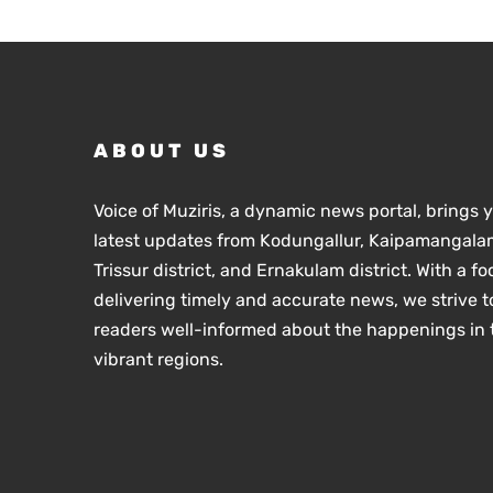
സ്
സാഹചര്യത്
അതിനനുസരി
ആധുനിക വിദ
സ്കൂൾ തലത
വിദ്യാർഥികൾ
ലഭ്യമാക്കു
സർക്കാരിന്റെ
ABOUT US
സംസ്ഥാന വിദ്
അഡ്വ.എൻ. 
Voice of Muziris, a dynamic news portal, brings 
latest updates from Kodungallur, Kaipamangalam
Trissur district, and Ernakulam district. With a f
delivering timely and accurate news, we strive t
readers well-informed about the happenings in 
vibrant regions.