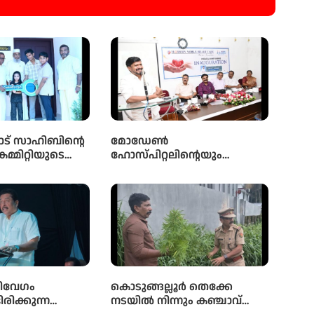
ട് സാഹിബിൻ്റെ
മോഡേൺ
കമ്മിറ്റിയുടെ
ഹോസ്‌പിറ്റലിന്റെയും
ിൽ
നോബിൾ ഹാർട്ട്
ലാത്ത മഹല്ല്
കെയറിന്റെയും സംയുക്ത
 പാർപ്പിട
സംരംഭമായ മോഡേൺ
 5-ാം മത്തെ
ഹാർട്ട് കെയറിൻ്റെ നവീകരിച്ച
ാക്കോൽ ദാനം
കാത്ത് ലാബിൻ്റെ ഉദ്ഘാടനം
മന്ത്രി ഒ ജെ ജനീഷ്
നിർവ്വഹിച്ചു.
ിവേഗം
കൊടുങ്ങല്ലൂർ തെക്കേ
രിക്കുന്ന
നടയിൽ നിന്നും കഞ്ചാവ്