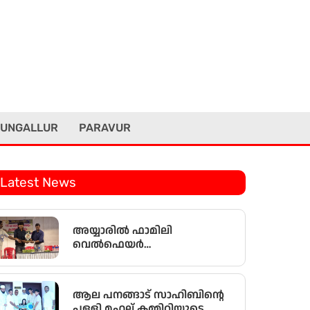
UNGALLUR
PARAVUR
Latest News
അയ്യാരിൽ ഫാമിലി
വെൽഫെയർ
അസോസിയേഷൻ
കുടുംബസംഗമവും
പൊതുയോഗവും നടന്നു
ആല പനങ്ങാട് സാഹിബിൻ്റെ
പള്ളി മഹല്ല് കമ്മിറ്റിയുടെ